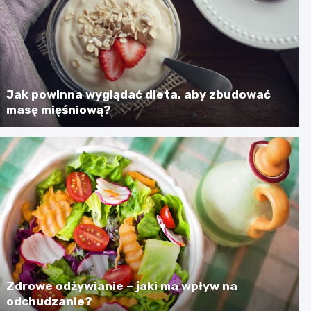
Jak powinna wyglądać dieta, aby zbudować
masę mięśniową?
Zdrowe odżywianie – jaki ma wpływ na
odchudzanie?