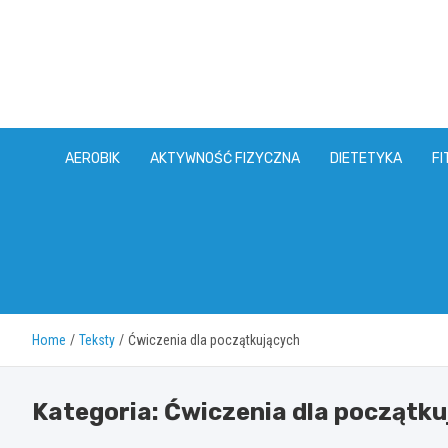
Skip
to
content
AEROBIK
AKTYWNOŚĆ FIZYCZNA
DIETETYKA
FI
Home
Teksty
Ćwiczenia dla początkujących
Kategoria:
Ćwiczenia dla początk