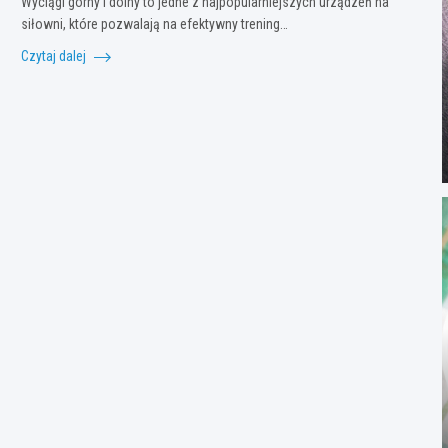
Wyciągi górny i dolny to jedne z najpopularniejszych urządzeń na
siłowni, które pozwalają na efektywny trening…
Czytaj dalej