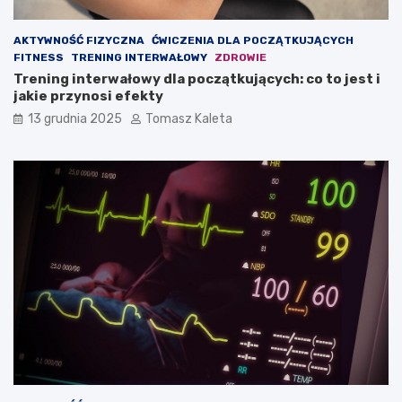
ę
?
ś
AKTYWNOŚĆ FIZYCZNA
ĆWICZENIA DLA POCZĄTKUJĄCYCH
n
FITNESS
TRENING INTERWAŁOWY
ZDROWIE
i
Trening interwałowy dla początkujących: co to jest i
o
jakie przynosi efekty
w
ą
13 grudnia 2025
Tomasz Kaleta
?