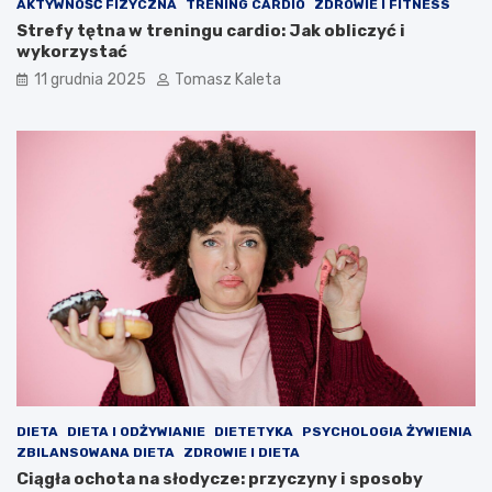
AKTYWNOŚĆ FIZYCZNA
TRENING CARDIO
ZDROWIE I FITNESS
Strefy tętna w treningu cardio: Jak obliczyć i
wykorzystać
11 grudnia 2025
Tomasz Kaleta
DIETA
DIETA I ODŻYWIANIE
DIETETYKA
PSYCHOLOGIA ŻYWIENIA
ZBILANSOWANA DIETA
ZDROWIE I DIETA
Ciągła ochota na słodycze: przyczyny i sposoby