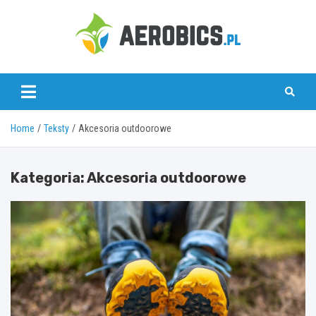
Skip
to
content
aerobics.pl
Home
Teksty
Akcesoria outdoorowe
Kategoria:
Akcesoria outdoorowe