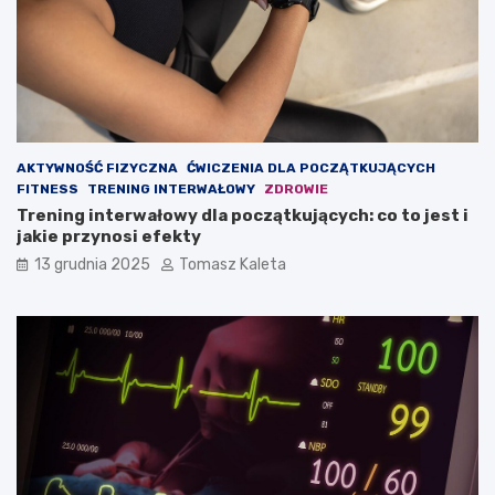
m
d
a
z
s
a
ę
n
m
i
i
e
ę
?
ś
AKTYWNOŚĆ FIZYCZNA
ĆWICZENIA DLA POCZĄTKUJĄCYCH
n
FITNESS
TRENING INTERWAŁOWY
ZDROWIE
i
Trening interwałowy dla początkujących: co to jest i
o
jakie przynosi efekty
w
ą
13 grudnia 2025
Tomasz Kaleta
?