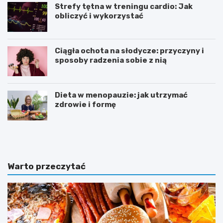
Strefy tętna w treningu cardio: Jak
obliczyć i wykorzystać
Ciągła ochota na słodycze: przyczyny i
sposoby radzenia sobie z nią
Dieta w menopauzie: jak utrzymać
zdrowie i formę
J
Z
a
d
k
r
p
o
o
w
Warto przeczytać
w
e
i
o
n
d
n
ż
a
y
w
w
y
i