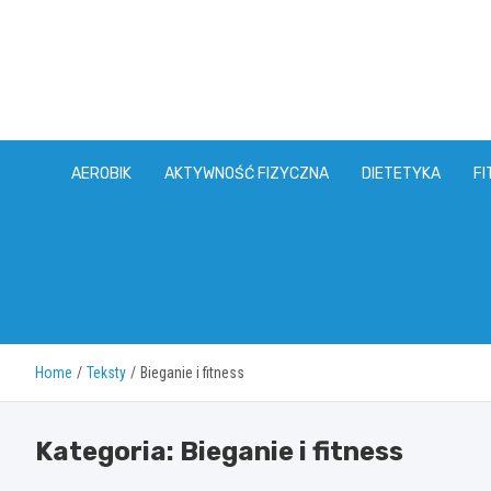
Skip
to
content
AEROBIK
AKTYWNOŚĆ FIZYCZNA
DIETETYKA
FI
Home
Teksty
Bieganie i fitness
Kategoria:
Bieganie i fitness