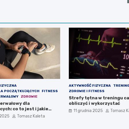
FIZYCZNA
AKTYWNOŚĆ FIZYCZNA
TRENING
LA POCZĄTKUJĄCYCH
FITNESS
ZDROWIE I FITNESS
ERWAŁOWY
ZDROWIE
Strefy tętna w treningu ca
terwałowy dla
obliczyć i wykorzystać
ych: co to jest i jakie
11 grudnia 2025
Tomasz K
fekty
 2025
Tomasz Kaleta