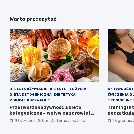
Warto przeczytać
DIETA I ODŻYWIANIE
DIETA I STYL ŻYCIA
AKTYWNOŚĆ 
DIETA KETOGENICZNA
DIETETYKA
ĆWICZENIA D
ZDROWE ODŻYWIANIE
TRENING INT
Przetworzona żywność a dieta
Trening in
ketogeniczna – wpływ na zdrowie i
początkując
efektywność
przynosi e
10 stycznia 2026
Tomasz Kaleta
13 grudnia