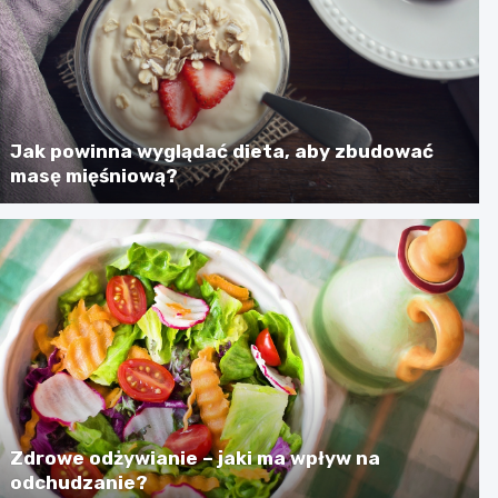
Jak powinna wyglądać dieta, aby zbudować
masę mięśniową?
Zdrowe odżywianie – jaki ma wpływ na
odchudzanie?