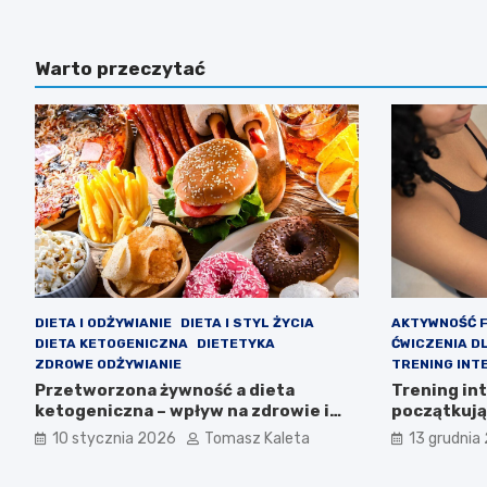
Warto przeczytać
DIETA I ODŻYWIANIE
DIETA I STYL ŻYCIA
AKTYWNOŚĆ 
DIETA KETOGENICZNA
DIETETYKA
ĆWICZENIA D
ZDROWE ODŻYWIANIE
TRENING INT
Przetworzona żywność a dieta
Trening in
ketogeniczna – wpływ na zdrowie i
początkując
efektywność
przynosi e
10 stycznia 2026
Tomasz Kaleta
13 grudnia