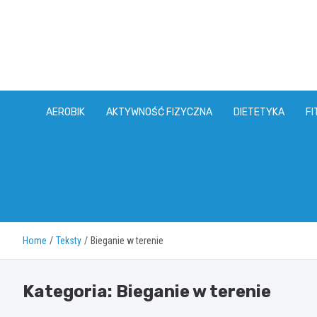
Skip
to
content
AEROBIK
AKTYWNOŚĆ FIZYCZNA
DIETETYKA
FI
Home
Teksty
Bieganie w terenie
Kategoria:
Bieganie w terenie