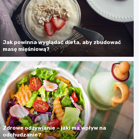
Jak powinna wyglądać dieta, aby zbudować
masę mięśniową?
Zdrowe odżywianie – jaki ma wpływ na
odchudzanie?