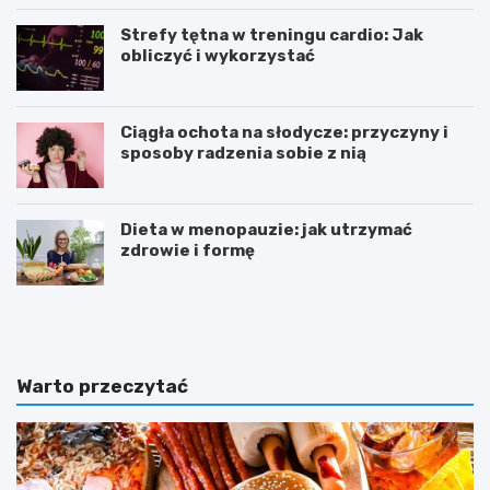
Strefy tętna w treningu cardio: Jak
obliczyć i wykorzystać
Ciągła ochota na słodycze: przyczyny i
sposoby radzenia sobie z nią
Dieta w menopauzie: jak utrzymać
zdrowie i formę
J
Z
a
d
k
r
p
o
o
w
Warto przeczytać
w
e
i
o
n
d
n
ż
a
y
w
w