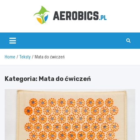
Skip
to
content
aerobics.pl
Home
Teksty
Mata do ćwiczeń
Kategoria:
Mata do ćwiczeń