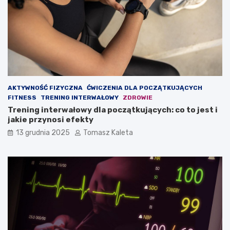
ć
u
m
d
a
z
s
a
ę
n
m
i
i
e
ę
?
ś
AKTYWNOŚĆ FIZYCZNA
ĆWICZENIA DLA POCZĄTKUJĄCYCH
n
FITNESS
TRENING INTERWAŁOWY
ZDROWIE
i
Trening interwałowy dla początkujących: co to jest i
o
jakie przynosi efekty
w
ą
13 grudnia 2025
Tomasz Kaleta
?