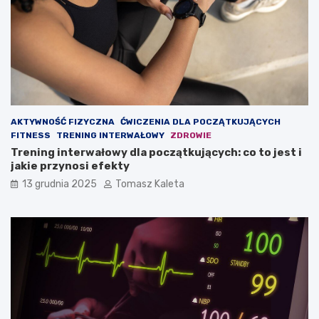
ć
u
m
d
a
z
s
a
ę
n
m
i
i
e
ę
?
ś
AKTYWNOŚĆ FIZYCZNA
ĆWICZENIA DLA POCZĄTKUJĄCYCH
n
FITNESS
TRENING INTERWAŁOWY
ZDROWIE
i
Trening interwałowy dla początkujących: co to jest i
o
jakie przynosi efekty
w
ą
13 grudnia 2025
Tomasz Kaleta
?