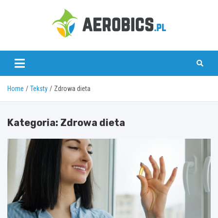
Skip
to
content
aerobics.pl
Home
Teksty
Zdrowa dieta
Kategoria:
Zdrowa dieta