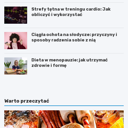
Strefy tętna w treningu cardio: Jak
obliczyć i wykorzystać
Ciągła ochota na słodycze: przyczyny i
sposoby radzenia sobie z nią
Dieta w menopauzie: jak utrzymać
zdrowie i formę
J
Z
a
d
k
r
p
o
o
w
Warto przeczytać
w
e
i
o
n
d
n
ż
a
y
w
w