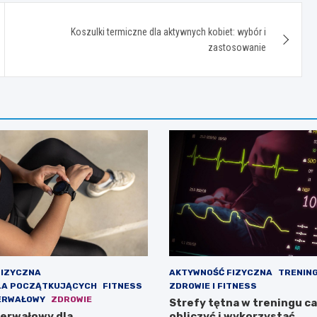
Koszulki termiczne dla aktywnych kobiet: wybór i
zastosowanie
FIZYCZNA
AKTYWNOŚĆ FIZYCZNA
TRENING
LA POCZĄTKUJĄCYCH
FITNESS
ZDROWIE I FITNESS
ERWAŁOWY
ZDROWIE
Strefy tętna w treningu ca
terwałowy dla
obliczyć i wykorzystać