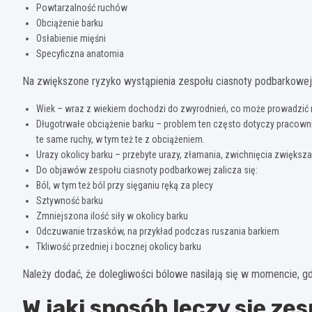
Powtarzalność ruchów
Obciążenie barku
Osłabienie mięśni
Specyficzna anatomia
Na zwiększone ryzyko wystąpienia zespołu ciasnoty podbarkowe
Wiek – wraz z wiekiem dochodzi do zwyrodnień, co może prowadzić 
Długotrwałe obciążenie barku – problem ten często dotyczy pracown
te same ruchy, w tym też te z obciążeniem.
Urazy okolicy barku – przebyte urazy, złamania, zwichnięcia zwiększ
Do objawów zespołu ciasnoty podbarkowej zalicza się:
Ból, w tym też ból przy sięganiu ręką za plecy
Sztywność barku
Zmniejszona ilość siły w okolicy barku
Odczuwanie trzasków, na przykład podczas ruszania barkiem
Tkliwość przedniej i bocznej okolicy barku
Należy dodać, że dolegliwości bólowe nasilają się w momencie, gdy 
W jaki sposób leczy się z