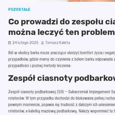
POZOSTAŁE
Co prowadzi do zespołu c
można leczyć ten proble
24 lutego 2025
Tomasz Kaleta
Ból w okolicy barku może znacząco obniżyć komfort życia i negat
przypadków, gdzie mamy do czynienia z bólem barku odpowiada z
przypadłości i poznaj metody leczenia.
Zespół ciasnoty podbarkow
Zespół ciasnoty podbarkowej (SIS – Subacromial Impingement Syn
rotatorów. W tym przypadku dochodzi do blokowania pełnej ruc
pewnym momencie, pojawia się trudność z dalszym ich uniesieniem
rotatorów, a kaletką maziową podbarkową. Należy wspomnieć tu t