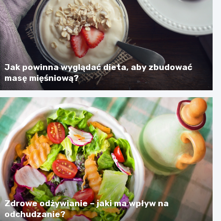
Jak powinna wyglądać dieta, aby zbudować
masę mięśniową?
Zdrowe odżywianie – jaki ma wpływ na
odchudzanie?