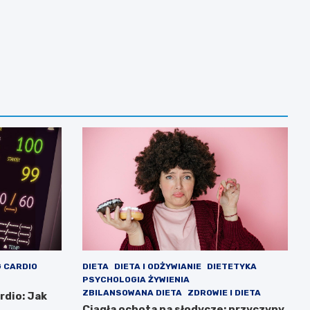
 CARDIO
DIETA
DIETA I ODŻYWIANIE
DIETETYKA
PSYCHOLOGIA ŻYWIENIA
ZBILANSOWANA DIETA
ZDROWIE I DIETA
rdio: Jak
Ciągła ochota na słodycze: przyczyny