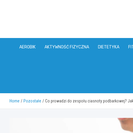
Skip
to
content
AEROBIK
AKTYWNOŚĆ FIZYCZNA
DIETETYKA
FI
Home
Pozostałe
Co prowadzi do zespołu ciasnoty podbarkowej? Jak