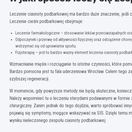
Leczenie ciasnoty podbarkowej ma bardzo duże znaczenie, jeśli ch
Leczenie cieśni podbarkowej obejmuje:
Leczenie farmakologiczne – stosowanie leków przeciwzapalnych or
Odpoczynek i przerwę od aktywności fizycznej oraz odciążenie choreg
wstrzymać się od uprawiania sportu.
Fizjoterapię – jest to bardzo ważny element leczenia ciasnoty podbar
Wzmacnianie mięśni i rozciąganie to istotne czynności, które po
Bardzo pomocna jest tu fala uderzeniowa Wrocław. Celem tego zab
szybszej regeneracji.
W momencie, gdy powyższe metody nie będą skuteczne, konieczn
Należy wspomnieć tu o leczeniu sterydami podawanymi w formie za
chirurgiczny. Zanim jednak do tego dojdzie, warto spróbować inn
pojawią się symptomy, mogące wskazywać na SIS. Dzięki temu mo
wyniku nieleczonego zespołu ciasnoty podbarkowej.