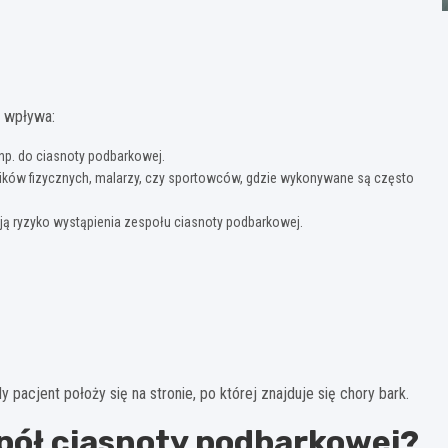
j wpływa:
np. do ciasnoty podbarkowej.
ików fizycznych, malarzy, czy sportowców, gdzie wykonywane są często
ają ryzyko wystąpienia zespołu ciasnoty podbarkowej.
pacjent położy się na stronie, po której znajduje się chory bark.
espół ciasnoty podbarkowej?