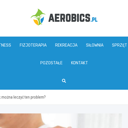
aerobics.pl
TNESS
FIZJOTERAPIA
REKREACJA
SIŁOWNIA
SPRZĘT
POZOSTAŁE
KONTAKT
 można leczyć ten problem?