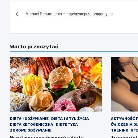
Nawigacja
Michael Schumacher – najważniejsze osiągnięcia
wpisu
Warto przeczytać
DIETA I ODŻYWIANIE
DIETA I STYL ŻYCIA
AKTYWNOŚĆ 
DIETA KETOGENICZNA
DIETETYKA
ĆWICZENIA D
ZDROWE ODŻYWIANIE
TRENING INT
Przetworzona żywność a dieta
Trening in