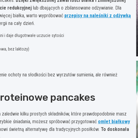
ancakes.
Dzięki zwiększonej zawartości białka i zmniejszonej
cie redukcyjnej
lub dbających o zbilansowane odżywianie. Dla
więcej białka, warto wypróbować
przepisy na naleśniki z odżywką
rgii na cały dzień.
i i daje długotrwałe uczucie sytości
owa, bez laktozy)
enie ochoty na słodkości bez wyrzutów sumienia, ale również
proteinowe pancakes
 zaledwie kilku prostych składników, które prawdopodobnie masz
 szybkie śniadania, możesz spróbować przygotować
omlet białkowy
anowi świetną alternatywę dla tradycyjnych posiłków.
To doskonała
ń
.