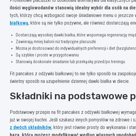
Proteinowe placuszki to doskonała alternatywa dla klasycznych p
ilości węglowodanów stanowią idealny wybór dla osób na die
tych, którzy chcą wzbogacić swoje śniadaniowe menu o jeszcze 
białkową
, które są nie tylko pożywne, ale również dostarczają ene
Dostarczają wysokiej dawki białka, które wspomaga regenerację mięśn
Zawierają mniej kalorii niż tradycyjne placuszki
Można je dostosować do indywidualnych preferencji i diet (bezgluten
Są szybkie i proste w przygotowaniu
Stanowią doskonałe śniadanie lub przekąskę przed/po treningu
Fit pancakes z odżywki białkowej to nie tylko sposób na zaspokoj
świetny sposób na uzupełnienie dziennej dawki białka w diecie.
Składniki na podstawowe 
Podstawowy przepis na fit pancakes z odżywki białkowej wymaga
już w swojej kuchni. Jeśli szukasz innych pomysłów na zdrowe i
z dwóch składników
, który jest równie prosty do wykonania i st
baza, którą możesz modyfikować według własnych upodoba