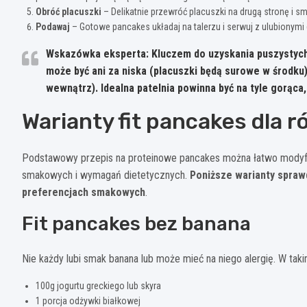
Obróć placuszki
– Delikatnie przewróć placuszki na drugą stronę i sm
Podawaj
– Gotowe pancakes układaj na talerzu i serwuj z ulubionymi
Wskazówka eksperta:
Kluczem do uzyskania puszystych
może być ani za niska (placuszki będą surowe w środku)
wewnątrz). Idealna patelnia powinna być na tyle gorąca,
Warianty fit pancakes dla 
Podstawowy przepis na proteinowe pancakes można łatwo modyfi
smakowych i wymagań dietetycznych.
Poniższe warianty sprawd
preferencjach smakowych
.
Fit pancakes bez banana
Nie każdy lubi smak banana lub może mieć na niego alergię. W tak
100g jogurtu greckiego lub skyra
1 porcja odżywki białkowej