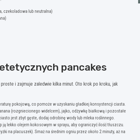
a, czekoladowa lub neutralna)
ana)
ietetycznych pancakes
roste i zajmuje zaledwie kilka minut. Oto krok po kroku, jak
eraturę pokojową, co pomoże w uzyskaniu gładkiej konsystencji ciasta.
banana (rozgniecionego widelcem), jajko, odżywkę białkową i pozostałe
 ciasto jest zbyt gęste, dodaj odrobinę wody lub mleka roślinnego.
op ją lekko olejem kokosowym w sprayu, aby ograniczyć ilość tłuszczu.
 łyżki na placuszek). Smaż na średnim ogniu przez około 2 minuty, aż na