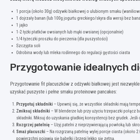
1 porcja (około 30g) odżywki białkowej o ulubionym smaku (waniliow
1 dojrzały banan (lub 100g jogurtu greckiego/skyra dla wersji bez ban
1 jajko
1-2 łyżki płatków owsianych lub mąki owsianej (opcjonalnie)
1/4 łyżeczki proszku do pieczenia (dla puszystości)
Szczypta soli
Odrobina wody lub mleka roślinnego do regulacji gęstości ciasta
Przygotowanie idealnych d
Przygotowanie fit placuszków z odżywki białkowej jest niezwykle p
uzyskać puszyste i pełne smaku proteinowe pancakes:
Przygotuj składniki
– Upewnij się, że wszystkie składniki mają temp
Zmiksuj składniki
– W blenderze lub przy użyciu trzepaczki połącz 
składniki. Miksuj do uzyskania gładkiej konsystencji bez grudek. Jeśli
Rozgrzej patelnię
– Użyj patelni z nieprzywierającą powłoką lub skr
Smaż placuszki
– Na rozgrzaną patelnię wylej porcje ciasta (około 2
powierzchni pojawią się bąbelki i brzegi lekko się zetną.