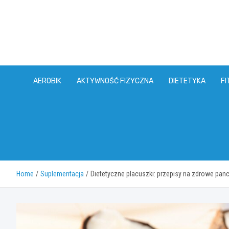
Skip
to
content
AEROBIK
AKTYWNOŚĆ FIZYCZNA
DIETETYKA
FI
Home
Suplementacja
Dietetyczne placuszki: przepisy na zdrowe panc