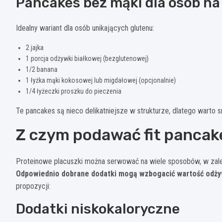
Pancakes bez mąki dla osób na
Idealny wariant dla osób unikających glutenu:
2 jajka
1 porcja odżywki białkowej (bezglutenowej)
1/2 banana
1 łyżka mąki kokosowej lub migdałowej (opcjonalnie)
1/4 łyżeczki proszku do pieczenia
Te pancakes są nieco delikatniejsze w strukturze, dlatego warto s
Z czym podawać fit pancak
Proteinowe placuszki można serwować na wiele sposobów, w zale
Odpowiednio dobrane dodatki mogą wzbogacić wartość odży
propozycji:
Dodatki niskokaloryczne