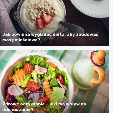
Jak powinna wyglądać dieta, aby zbudować
masę mięśniową?
Zdrowe odżywianie – jaki ma wpływ na
odchudzanie?