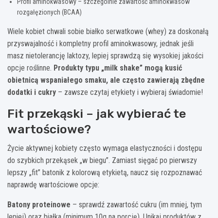
Profil aminokwasowy – szczególnie zawartość aminokwasów
rozgałęzionych (BCAA)
Wiele kobiet chwali sobie białko serwatkowe (whey) za doskonałą
przyswajalność i kompletny profil aminokwasowy, jednak jeśli
masz nietolerancję laktozy, lepiej sprawdzą się wysokiej jakości
opcje roślinne.
Produkty typu „milk shake” mogą kusić
obietnicą wspaniałego smaku, ale często zawierają zbędne
dodatki i cukry
– zawsze czytaj etykiety i wybieraj świadomie!
Fit przekąski – jak wybierać te
wartościowe?
Życie aktywnej kobiety często wymaga elastyczności i dostępu
do szybkich przekąsek „w biegu”. Zamiast sięgać po pierwszy
lepszy „fit” batonik z kolorową etykietą, naucz się rozpoznawać
naprawdę wartościowe opcje:
Batony proteinowe
– sprawdź zawartość cukru (im mniej, tym
lepiej) oraz białka (minimum 10g na porcję). Unikaj produktów z