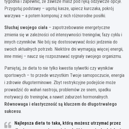
tygodnia i zapewnić, że zawsze masz pod ręką odżywcze opcje.
Przygotuj podstawy – ugotuj kasze, upiecz kurczaka, pokrój
warzywa – a potem komponuj z nich różnorodne posiłki.
Słuchaj swojego ciała
– zapotrzebowanie energetyczne
zmienia się w zależności od intensywności treningów, fazy cyklu i
innych czynników. Nie bój się dostosowywać ilości jedzenia do
swoich aktualnych potrzeb. Niektóre dni wymagają więcej energii,
inne mniej – naucz się rozpoznawać sygnały swojego organizmu.
Pamiętaj, że dieta to nie tylko kwestia sylwetki czy wyników
sportowych – to przede wszystkim Twoje samopoczucie, energia
i zdrowie długoterminowe. Zbyt restrykcyjne podejście może
prowadzić do wahań nastroju, problemów ze snem, spadku
motywacji do treningów, a nawet zaburzeń hormonalnych.
Równowaga i elastyczność są kluczem do długotrwałego
sukcesu
.
Najlepsza dieta to taka, którą możesz utrzymać przez