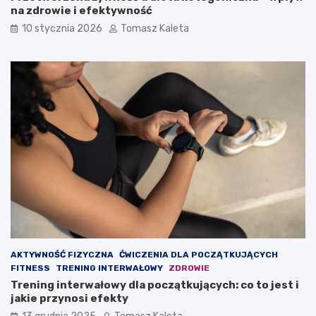
a
p
na zdrowie i efektywność
b
ł
10 stycznia 2026
Tomasz Kaleta
y
y
z
w
b
n
u
a
d
o
o
d
w
c
a
h
ć
u
m
d
a
z
s
a
ę
n
m
i
i
e
ę
?
ś
AKTYWNOŚĆ FIZYCZNA
ĆWICZENIA DLA POCZĄTKUJĄCYCH
n
FITNESS
TRENING INTERWAŁOWY
ZDROWIE
i
Trening interwałowy dla początkujących: co to jest i
o
jakie przynosi efekty
w
ą