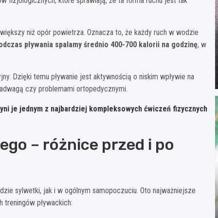
fizjologicznych, które sprawiają, że ta forma ruchu jest tak
 większy niż opór powietrza. Oznacza to, że każdy ruch w wodzie
odczas pływania spalamy średnio 400-700 kalorii na godzinę
, w
ny. Dzięki temu pływanie jest aktywnością o niskim wpływie na
 nadwagą czy problemami ortopedycznymi.
zyni je jednym z najbardziej kompleksowych ćwiczeń fizycznych
ego – różnice przed i po
zie sylwetki, jak i w ogólnym samopoczuciu. Oto najważniejsze
h treningów pływackich: