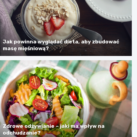
Jak powinna wyglądać dieta, aby zbudować
masę mięśniową?
Zdrowe odżywianie – jaki ma wpływ na
odchudzanie?