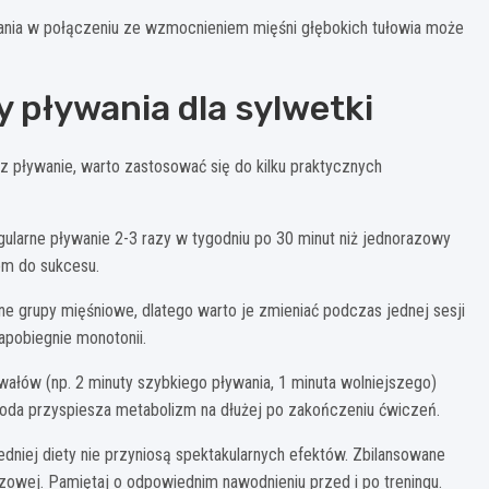
ania w połączeniu ze wzmocnieniem mięśni głębokich tułowia może
 pływania dla sylwetki
z pływanie, warto zastosować się do kilku praktycznych
gularne pływanie 2-3 razy w tygodniu po 30 minut niż jednorazowy
em do sukcesu.
nne grupy mięśniowe, dlatego warto je zmieniać podczas jednej sesji
apobiegnie monotonii.
ałów (np. 2 minuty szybkiego pływania, 1 minuta wolniejszego)
etoda przyspiesza metabolizm na dłużej po zakończeniu ćwiczeń.
niej diety nie przyniosą spektakularnych efektów. Zbilansowane
zowej. Pamiętaj o odpowiednim nawodnieniu przed i po treningu.