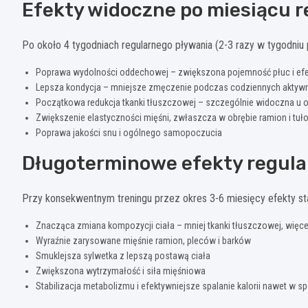
Efekty widoczne po miesiącu 
Po około 4 tygodniach regularnego pływania (2-3 razy w tygodni
Poprawa wydolności oddechowej – zwiększona pojemność płuc i ef
Lepsza kondycja – mniejsze zmęczenie podczas codziennych aktyw
Początkowa redukcja tkanki tłuszczowej – szczególnie widoczna u
Zwiększenie elastyczności mięśni, zwłaszcza w obrębie ramion i tuł
Poprawa jakości snu i ogólnego samopoczucia
Długoterminowe efekty regula
Przy konsekwentnym treningu przez okres 3-6 miesięcy efekty sta
Znacząca zmiana kompozycji ciała – mniej tkanki tłuszczowej, więce
Wyraźnie zarysowane mięśnie ramion, pleców i barków
Smuklejsza sylwetka z lepszą postawą ciała
Zwiększona wytrzymałość i siła mięśniowa
Stabilizacja metabolizmu i efektywniejsze spalanie kalorii nawet w 