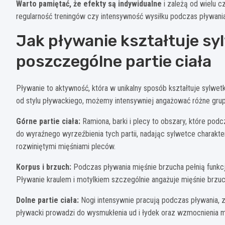
Warto pamiętać, że efekty są indywidualne
i zależą od wielu c
regularność treningów czy intensywność wysiłku podczas pływania
Jak pływanie kształtuje sy
poszczególne partie ciała
Pływanie to aktywność, która w unikalny sposób kształtuje sylwet
od stylu pływackiego, możemy intensywniej angażować różne grup
Górne partie ciała:
Ramiona, barki i plecy to obszary, które pod
do wyraźnego wyrzeźbienia tych partii, nadając sylwetce charakte
rozwiniętymi mięśniami pleców.
Korpus i brzuch:
Podczas pływania mięśnie brzucha pełnią funkcję
Pływanie kraulem i motylkiem szczególnie angażuje mięśnie brzu
Dolne partie ciała:
Nogi intensywnie pracują podczas pływania, zw
pływacki prowadzi do wysmukłenia ud i łydek oraz wzmocnienia m