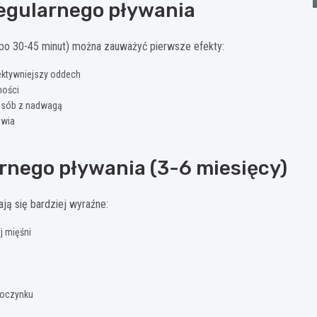
regularnego pływania
u po 30-45 minut) można zauważyć pierwsze efekty:
ektywniejszy oddech
ności
 osób z nadwagą
owia
rnego pływania (3-6 miesięcy)
ją się bardziej wyraźne:
j mięśni
spoczynku