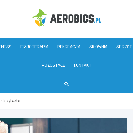
aerobics.pl
TNESS
FIZJOTERAPIA
REKREACJA
SIŁOWNIA
SPRZĘT
POZOSTAŁE
KONTAKT
 dla sylwetki