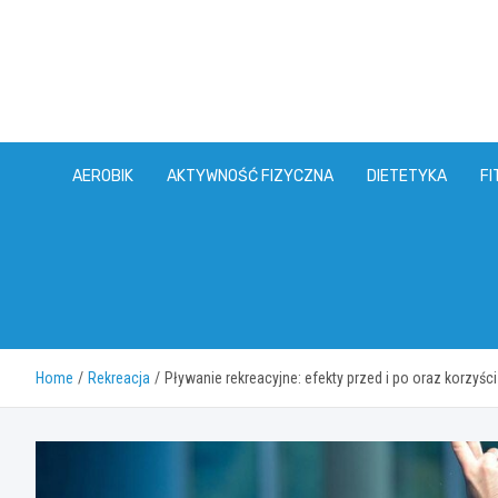
Skip
to
content
AEROBIK
AKTYWNOŚĆ FIZYCZNA
DIETETYKA
FI
Home
Rekreacja
Pływanie rekreacyjne: efekty przed i po oraz korzyści