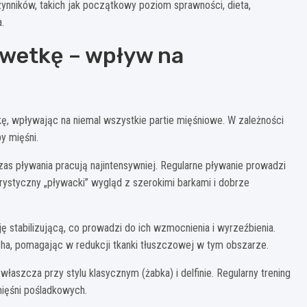
zynników, takich jak początkowy poziom sprawności, dieta,
.
lwetkę – wpływ na
kę, wpływając na niemal wszystkie partie mięśniowe. W zależności
y mięśni.
czas pływania pracują najintensywniej. Regularne pływanie prowadzi
rystyczny „pływacki” wygląd z szerokimi barkami i dobrze
 stabilizującą, co prowadzi do ich wzmocnienia i wyrzeźbienia.
cha, pomagając w redukcji tkanki tłuszczowej w tym obszarze.
łaszcza przy stylu klasycznym (żabka) i delfinie. Regularny trening
ięśni pośladkowych.