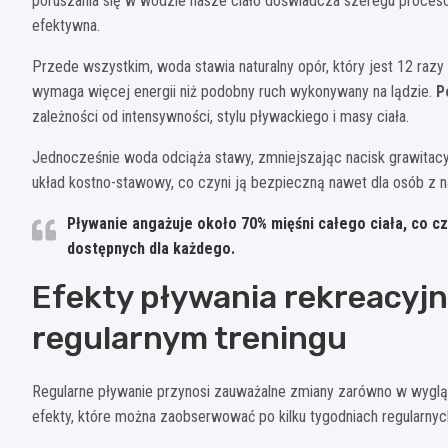
poruszania się w wodzie nasze ciało doświadcza szeregu procesów 
efektywna.
Przede wszystkim, woda stawia naturalny opór, który jest 12 razy
wymaga więcej energii niż podobny ruch wykonywany na lądzie.
P
zależności od intensywności, stylu pływackiego i masy ciała.
Jednocześnie woda odciąża stawy, zmniejszając nacisk grawitacyj
układ kostno-stawowy, co czyni ją bezpieczną nawet dla osób z
Pływanie angażuje około 70% mięśni całego ciała, co c
dostępnych dla każdego.
Efekty pływania rekreacyjn
regularnym treningu
Regularne pływanie przynosi zauważalne zmiany zarówno w wygląd
efekty, które można zaobserwować po kilku tygodniach regularnyc