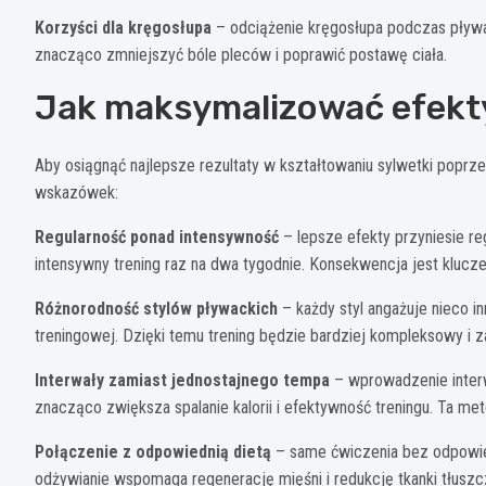
Korzyści dla kręgosłupa
– odciążenie kręgosłupa podczas pływ
znacząco zmniejszyć bóle pleców i poprawić postawę ciała.
Jak maksymalizować efekty
Aby osiągnąć najlepsze rezultaty w kształtowaniu sylwetki poprze
wskazówek:
Regularność ponad intensywność
– lepsze efekty przyniesie re
intensywny trening raz na dwa tygodnie. Konsekwencja jest klucz
Różnorodność stylów pływackich
– każdy styl angażuje nieco i
treningowej. Dzięki temu trening będzie bardziej kompleksowy i z
Interwały zamiast jednostajnego tempa
– wprowadzenie interw
znacząco zwiększa spalanie kalorii i efektywność treningu. Ta m
Połączenie z odpowiednią dietą
– same ćwiczenia bez odpowied
odżywianie wspomaga regenerację mięśni i redukcję tkanki tłuszc