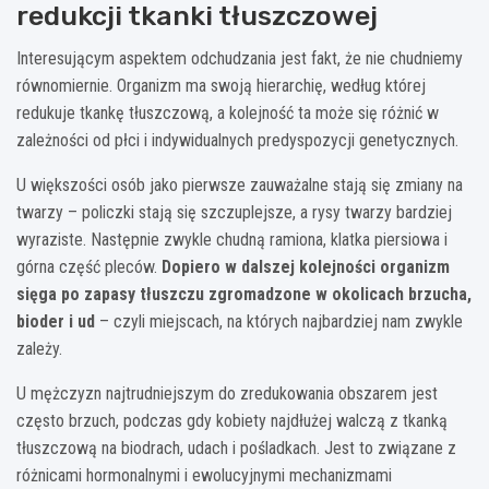
redukcji tkanki tłuszczowej
Interesującym aspektem odchudzania jest fakt, że nie chudniemy
równomiernie. Organizm ma swoją hierarchię, według której
redukuje tkankę tłuszczową, a kolejność ta może się różnić w
zależności od płci i indywidualnych predyspozycji genetycznych.
U większości osób jako pierwsze zauważalne stają się zmiany na
twarzy – policzki stają się szczuplejsze, a rysy twarzy bardziej
wyraziste. Następnie zwykle chudną ramiona, klatka piersiowa i
górna część pleców.
Dopiero w dalszej kolejności organizm
sięga po zapasy tłuszczu zgromadzone w okolicach brzucha,
bioder i ud
– czyli miejscach, na których najbardziej nam zwykle
zależy.
U mężczyzn najtrudniejszym do zredukowania obszarem jest
często brzuch, podczas gdy kobiety najdłużej walczą z tkanką
tłuszczową na biodrach, udach i pośladkach. Jest to związane z
różnicami hormonalnymi i ewolucyjnymi mechanizmami