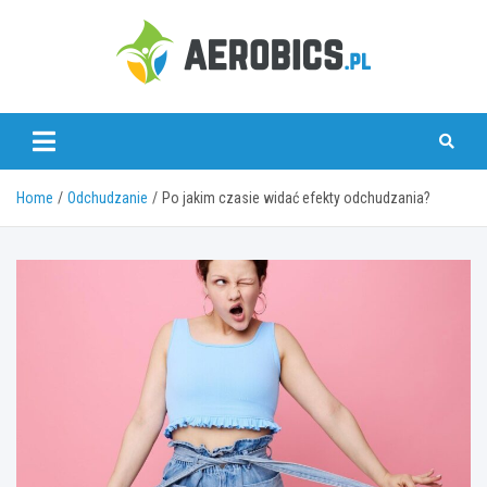
Skip
to
content
aerobics.pl
Home
Odchudzanie
Po jakim czasie widać efekty odchudzania?