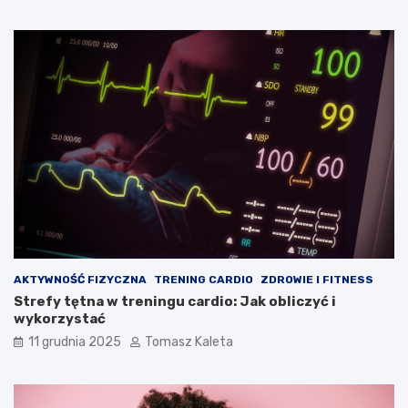
?
AKTYWNOŚĆ FIZYCZNA
TRENING CARDIO
ZDROWIE I FITNESS
Strefy tętna w treningu cardio: Jak obliczyć i
wykorzystać
11 grudnia 2025
Tomasz Kaleta