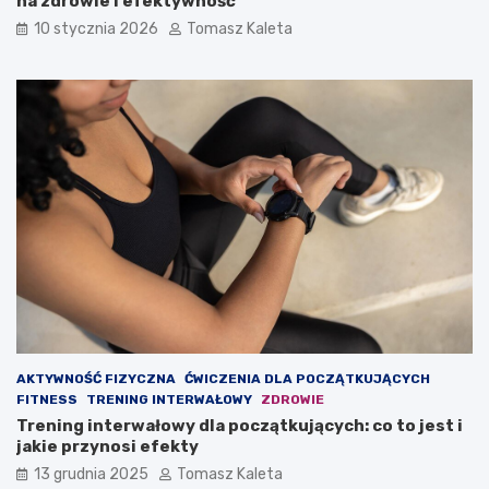
na zdrowie i efektywność
b
ł
10 stycznia 2026
Tomasz Kaleta
y
y
z
w
b
n
u
a
d
o
o
d
w
c
a
h
ć
u
m
d
a
z
s
a
ę
n
m
i
i
e
ę
?
ś
AKTYWNOŚĆ FIZYCZNA
ĆWICZENIA DLA POCZĄTKUJĄCYCH
n
FITNESS
TRENING INTERWAŁOWY
ZDROWIE
i
Trening interwałowy dla początkujących: co to jest i
o
jakie przynosi efekty
w
ą
13 grudnia 2025
Tomasz Kaleta