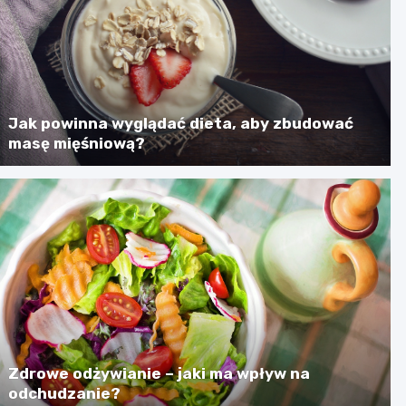
Jak powinna wyglądać dieta, aby zbudować
masę mięśniową?
Zdrowe odżywianie – jaki ma wpływ na
odchudzanie?