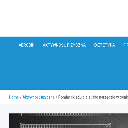
Skip
to
content
AEROBIK
AKTYWNOŚĆ FIZYCZNA
DIETETYKA
FI
Home
Aktywność fizyczna
Pomiar składu ciała jako narzędzie w tren