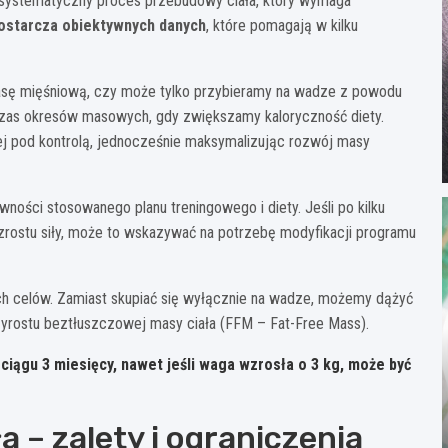
to systematyczny proces przebudowy ciała, który wymaga
dostarcza obiektywnych danych
, które pomagają w kilku
asę mięśniową, czy może tylko przybieramy na wadze z powodu
dczas okresów masowych, gdy zwiększamy kaloryczność diety.
ej pod kontrolą, jednocześnie maksymalizując rozwój masy
wności stosowanego planu treningowego i diety. Jeśli po kilku
rostu siły, może to wskazywać na potrzebę modyfikacji programu
ych celów. Zamiast skupiać się wyłącznie na wadze, możemy dążyć
zyrostu beztłuszczowej masy ciała (FFM – Fat-Free Mass).
ciągu 3 miesięcy, nawet jeśli waga wzrosła o 3 kg, może być
 – zalety i ograniczenia