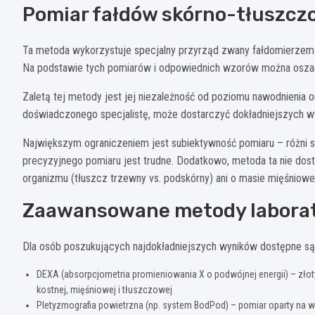
Pomiar fałdów skórno-tłuszc
Ta metoda wykorzystuje specjalny przyrząd zwany fałdomierzem 
Na podstawie tych pomiarów i odpowiednich wzorów można oszac
Zaletą tej metody jest jej niezależność od poziomu nawodnienia
doświadczonego specjalistę, może dostarczyć dokładniejszych 
Największym ograniczeniem jest subiektywność pomiaru – różni s
precyzyjnego pomiaru jest trudne. Dodatkowo, metoda ta nie dost
organizmu (tłuszcz trzewny vs. podskórny) ani o masie mięśniowej
Zaawansowane metody laborat
Dla osób poszukujących najdokładniejszych wyników dostępne są
DEXA (absorpcjometria promieniowania X o podwójnej energii) – złot
kostnej, mięśniowej i tłuszczowej
Pletyzmografia powietrzna (np. system BodPod) – pomiar oparty na w