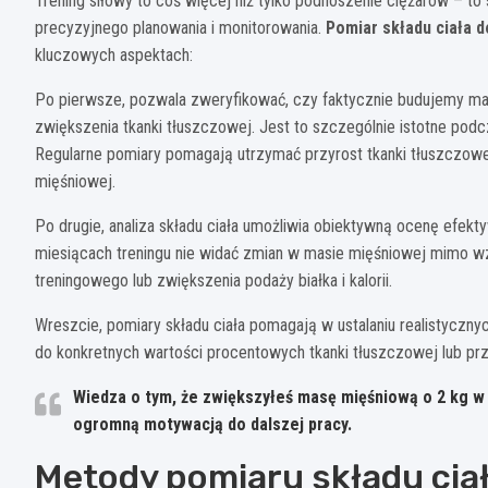
Trening siłowy to coś więcej niż tylko podnoszenie ciężarów – 
precyzyjnego planowania i monitorowania.
Pomiar składu ciała 
kluczowych aspektach:
Po pierwsze, pozwala zweryfikować, czy faktycznie budujemy m
zwiększenia tkanki tłuszczowej. Jest to szczególnie istotne po
Regularne pomiary pomagają utrzymać przyrost tkanki tłuszczow
mięśniowej.
Po drugie, analiza składu ciała umożliwia obiektywną ocenę efekty
miesiącach treningu nie widać zmian w masie mięśniowej mimo wz
treningowego lub zwiększenia podaży białka i kalorii.
Wreszcie, pomiary składu ciała pomagają w ustalaniu realistyczn
do konkretnych wartości procentowych tkanki tłuszczowej lub pr
Wiedza o tym, że zwiększyłeś masę mięśniową o 2 kg w 
ogromną motywacją do dalszej pracy.
Metody pomiaru składu ciała