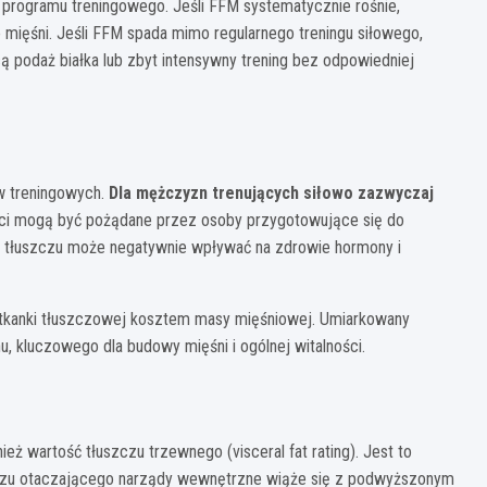
programu treningowego. Jeśli FFM systematycznie rośnie,
 mięśni. Jeśli FFM spada mimo regularnego treningu siłowego,
ą podaż białka lub zbyt intensywny trening bez odpowiedniej
ów treningowych.
Dla mężczyzn trenujących siłowo zazwyczaj
ści mogą być pożądane przez osoby przygotowujące się do
u tłuszczu może negatywnie wpływać na zdrowie hormony i
u tkanki tłuszczowej kosztem masy mięśniowej. Umiarkowany
 kluczowego dla budowy mięśni i ogólnej witalności.
ż wartość tłuszczu trzewnego (visceral fat rating). Jest to
szczu otaczającego narządy wewnętrzne wiąże się z podwyższonym