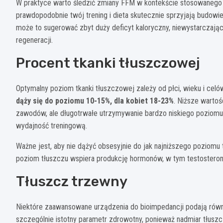
W praktyce warto śledzić zmiany FFM w kontekście stosowanego 
prawdopodobnie twój trening i dieta skutecznie sprzyjają budowie
może to sugerować zbyt duży deficyt kaloryczny, niewystarczając
regeneracji.
Procent tkanki tłuszczowej
Optymalny poziom tkanki tłuszczowej zależy od płci, wieku i cel
dąży się do poziomu 10-15%, dla kobiet 18-23%
. Niższe warto
zawodów, ale długotrwałe utrzymywanie bardzo niskiego poziom
wydajność treningową.
Ważne jest, aby nie dążyć obsesyjnie do jak najniższego poziom
poziom tłuszczu wspiera produkcję hormonów, w tym testosteronu,
Tłuszcz trzewny
Niektóre zaawansowane urządzenia do bioimpedancji podają równie
szczególnie istotny parametr zdrowotny, ponieważ nadmiar tłu