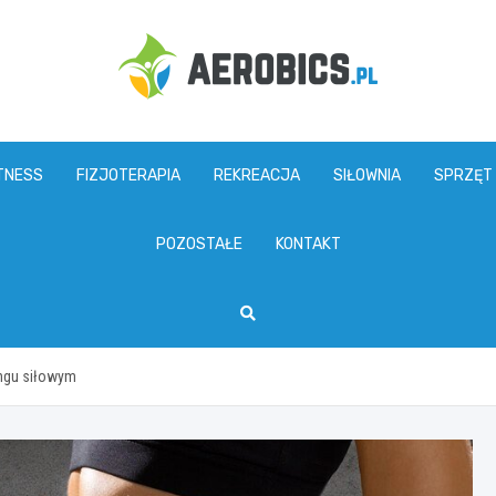
aerobics.pl
TNESS
FIZJOTERAPIA
REKREACJA
SIŁOWNIA
SPRZĘT
POZOSTAŁE
KONTAKT
ingu siłowym