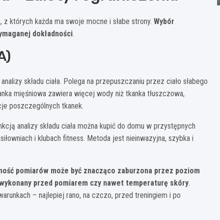
a, z których każda ma swoje mocne i słabe strony.
Wybór
wymaganej dokładności
.
A)
 analizy składu ciała. Polega na przepuszczaniu przez ciało słabego
kanka mięśniowa zawiera więcej wody niż tkanka tłuszczowa,
cje poszczególnych tkanek.
nkcją analizy składu ciała można kupić do domu w przystępnych
łowniach i klubach fitness. Metoda jest nieinwazyjna, szybka i
ność pomiarów może być znacząco zaburzona przez poziom
g wykonany przed pomiarem czy nawet temperaturę skóry
.
unkach – najlepiej rano, na czczo, przed treningiem i po