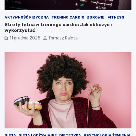
AKTYWNOŚĆ FIZYCZNA
TRENING CARDIO
ZDROWIE I FITNESS
Strefy tętna w treningu cardio: Jak obliczyć i
wykorzystać
11 grudnia 2025
Tomasz Kaleta
DIETA
DIETA I ODŻYWIANIE
DIETETYKA
PSYCHOLOGIA ŻYWIENIA