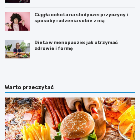
Ciągła ochota na słodycze: przyczyny i
sposoby radzenia sobie z nią
Dieta w menopauzie: jak utrzymać
zdrowie i formę
J
Z
a
d
k
r
p
o
o
w
Warto przeczytać
w
e
i
o
n
d
n
ż
a
y
w
w
y
i
g
a
l
n