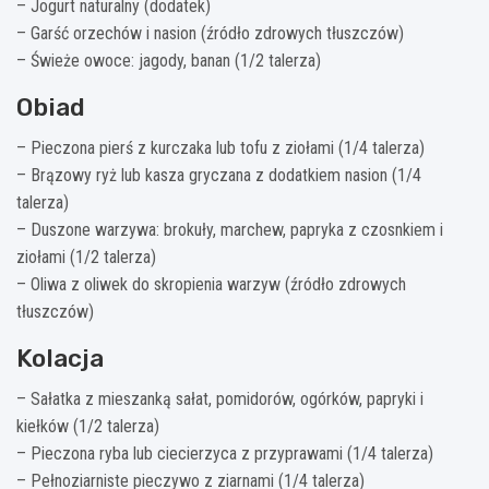
– Jogurt naturalny (dodatek)
– Garść orzechów i nasion (źródło zdrowych tłuszczów)
– Świeże owoce: jagody, banan (1/2 talerza)
Obiad
– Pieczona pierś z kurczaka lub tofu z ziołami (1/4 talerza)
– Brązowy ryż lub kasza gryczana z dodatkiem nasion (1/4
talerza)
– Duszone warzywa: brokuły, marchew, papryka z czosnkiem i
ziołami (1/2 talerza)
– Oliwa z oliwek do skropienia warzyw (źródło zdrowych
tłuszczów)
Kolacja
– Sałatka z mieszanką sałat, pomidorów, ogórków, papryki i
kiełków (1/2 talerza)
– Pieczona ryba lub ciecierzyca z przyprawami (1/4 talerza)
– Pełnoziarniste pieczywo z ziarnami (1/4 talerza)