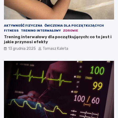
ę
n
m
i
i
e
ę
?
ś
AKTYWNOŚĆ FIZYCZNA
ĆWICZENIA DLA POCZĄTKUJĄCYCH
n
FITNESS
TRENING INTERWAŁOWY
ZDROWIE
i
Trening interwałowy dla początkujących: co to jest i
o
jakie przynosi efekty
w
ą
13 grudnia 2025
Tomasz Kaleta
?