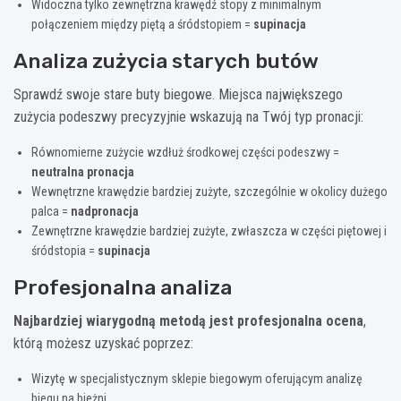
Widoczna tylko zewnętrzna krawędź stopy z minimalnym
połączeniem między piętą a śródstopiem =
supinacja
Analiza zużycia starych butów
Sprawdź swoje stare buty biegowe. Miejsca największego
zużycia podeszwy precyzyjnie wskazują na Twój typ pronacji:
Równomierne zużycie wzdłuż środkowej części podeszwy =
neutralna pronacja
Wewnętrzne krawędzie bardziej zużyte, szczególnie w okolicy dużego
palca =
nadpronacja
Zewnętrzne krawędzie bardziej zużyte, zwłaszcza w części piętowej i
śródstopia =
supinacja
Profesjonalna analiza
Najbardziej wiarygodną metodą jest profesjonalna ocena
,
którą możesz uzyskać poprzez:
Wizytę w specjalistycznym sklepie biegowym oferującym analizę
biegu na bieżni