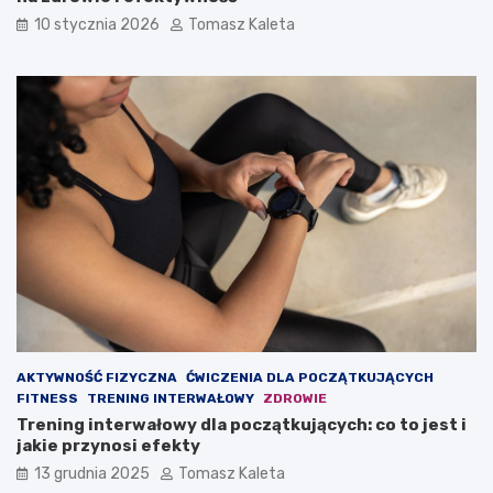
b
ł
10 stycznia 2026
Tomasz Kaleta
y
y
z
w
b
n
u
a
d
o
o
d
w
c
a
h
ć
u
m
d
a
z
s
a
ę
n
m
i
i
e
ę
?
ś
AKTYWNOŚĆ FIZYCZNA
ĆWICZENIA DLA POCZĄTKUJĄCYCH
n
FITNESS
TRENING INTERWAŁOWY
ZDROWIE
i
Trening interwałowy dla początkujących: co to jest i
o
jakie przynosi efekty
w
ą
13 grudnia 2025
Tomasz Kaleta
?