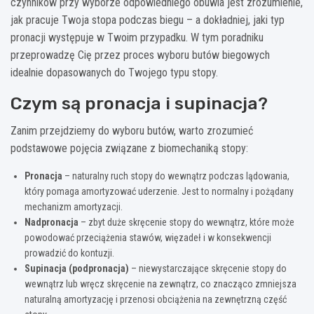
czynników przy wyborze odpowiedniego obuwia jest zrozumienie,
jak pracuje Twoja stopa podczas biegu – a dokładniej, jaki typ
pronacji występuje w Twoim przypadku. W tym poradniku
przeprowadzę Cię przez proces wyboru butów biegowych
idealnie dopasowanych do Twojego typu stopy.
Czym są pronacja i supinacja?
Zanim przejdziemy do wyboru butów, warto zrozumieć
podstawowe pojęcia związane z biomechaniką stopy:
Pronacja
– naturalny ruch stopy do wewnątrz podczas lądowania,
który pomaga amortyzować uderzenie. Jest to normalny i pożądany
mechanizm amortyzacji.
Nadpronacja
– zbyt duże skręcenie stopy do wewnątrz, które może
powodować przeciążenia stawów, więzadeł i w konsekwencji
prowadzić do kontuzji.
Supinacja (podpronacja)
– niewystarczające skręcenie stopy do
wewnątrz lub wręcz skręcenie na zewnątrz, co znacząco zmniejsza
naturalną amortyzację i przenosi obciążenia na zewnętrzną część