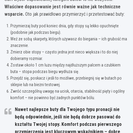
Właściwe dopasowanie jest równie ważne jak techniczne
wsparcie.
Oto jak prawidłowo przymierzyć i przetestować buty:
Przymierzaj buty pod koniec dnia, gdy stopy są lekko opuchnięte
(podobnie jak podczas biegu).
Weź ze sobą skarpety, których używasz do biegania – ich grubość ma
znaczenie.
Zmierz obie stopy – często jedna jest nieco większa i to do niej
dobieramy rozmiar.
Zostaw około 1 cm luzu między najdłuższym palcem a czubkiem
buta – stopa podczas biegu wydłuża się.
Przejdź się, poskacz i jeśli to możliwe, przebiegnij się w butach po
sklepie lub na bieżni testowej.
Zwróć szczególną uwagę na ucisk, otarcia, stabilność pięty i ogólny
komfort – nie powinno być żadnych punktów bólu.
Nawet najlepsze buty dla Twojego typu pronacji nie
będą odpowiednie, jeśli nie będą dobrze pasować do
kształtu Twojej stopy. Komfort podczas pierwszego
przymierzenia jest kluczowym wskaźnikiem – dobre