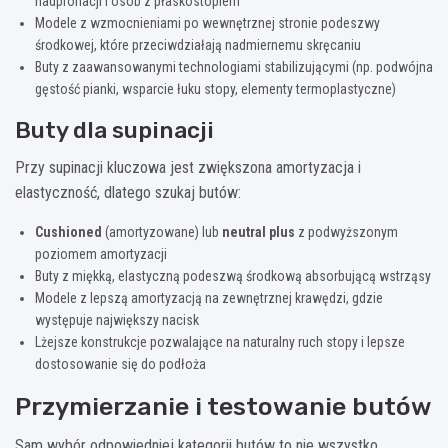
nadpronacji i osób z płaskostopiem
Modele z wzmocnieniami po wewnętrznej stronie podeszwy
środkowej, które przeciwdziałają nadmiernemu skręcaniu
Buty z zaawansowanymi technologiami stabilizującymi (np. podwójna
gęstość pianki, wsparcie łuku stopy, elementy termoplastyczne)
Buty dla supinacji
Przy supinacji kluczowa jest zwiększona amortyzacja i
elastyczność, dlatego szukaj butów:
Cushioned
(amortyzowane) lub
neutral plus
z podwyższonym
poziomem amortyzacji
Buty z miękką, elastyczną podeszwą środkową absorbującą wstrząsy
Modele z lepszą amortyzacją na zewnętrznej krawędzi, gdzie
występuje największy nacisk
Lżejsze konstrukcje pozwalające na naturalny ruch stopy i lepsze
dostosowanie się do podłoża
Przymierzanie i testowanie butów
Sam wybór odpowiedniej kategorii butów to nie wszystko.