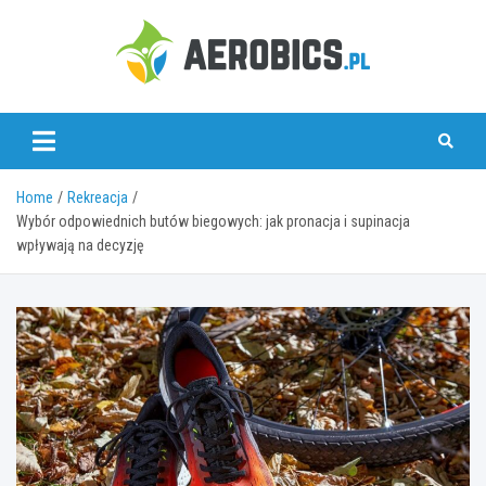
Skip
to
content
aerobics.pl
Home
Rekreacja
Wybór odpowiednich butów biegowych: jak pronacja i supinacja
wpływają na decyzję