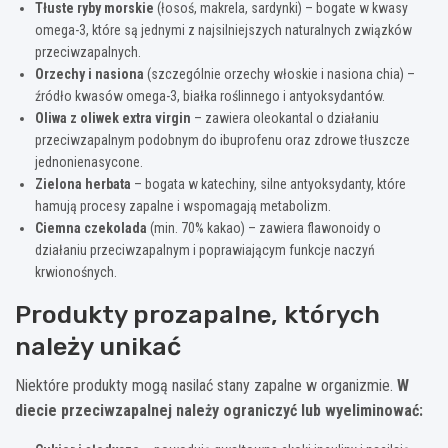
Tłuste ryby morskie
(łosoś, makrela, sardynki) – bogate w kwasy
omega-3, które są jednymi z najsilniejszych naturalnych związków
przeciwzapalnych.
Orzechy i nasiona
(szczególnie orzechy włoskie i nasiona chia) –
źródło kwasów omega-3, białka roślinnego i antyoksydantów.
Oliwa z oliwek extra virgin
– zawiera oleokantal o działaniu
przeciwzapalnym podobnym do ibuprofenu oraz zdrowe tłuszcze
jednonienasycone.
Zielona herbata
– bogata w katechiny, silne antyoksydanty, które
hamują procesy zapalne i wspomagają metabolizm.
Ciemna czekolada
(min. 70% kakao) – zawiera flawonoidy o
działaniu przeciwzapalnym i poprawiającym funkcje naczyń
krwionośnych.
Produkty prozapalne, których
należy unikać
Niektóre produkty mogą nasilać stany zapalne w organizmie.
W
diecie przeciwzapalnej należy ograniczyć lub wyeliminować: