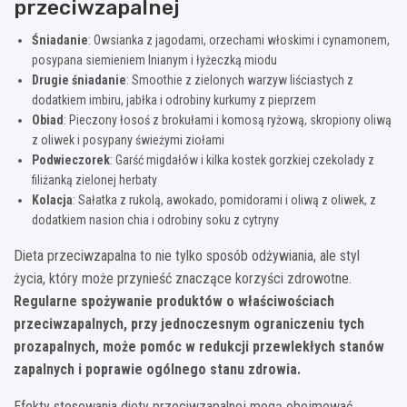
przeciwzapalnej
Śniadanie
: Owsianka z jagodami, orzechami włoskimi i cynamonem,
posypana siemieniem lnianym i łyżeczką miodu
Drugie śniadanie
: Smoothie z zielonych warzyw liściastych z
dodatkiem imbiru, jabłka i odrobiny kurkumy z pieprzem
Obiad
: Pieczony łosoś z brokułami i komosą ryżową, skropiony oliwą
z oliwek i posypany świeżymi ziołami
Podwieczorek
: Garść migdałów i kilka kostek gorzkiej czekolady z
filiżanką zielonej herbaty
Kolacja
: Sałatka z rukolą, awokado, pomidorami i oliwą z oliwek, z
dodatkiem nasion chia i odrobiny soku z cytryny
Dieta przeciwzapalna to nie tylko sposób odżywiania, ale styl
życia, który może przynieść znaczące korzyści zdrowotne.
Regularne spożywanie produktów o właściwościach
przeciwzapalnych, przy jednoczesnym ograniczeniu tych
prozapalnych, może pomóc w redukcji przewlekłych stanów
zapalnych i poprawie ogólnego stanu zdrowia.
Efekty stosowania diety przeciwzapalnej mogą obejmować