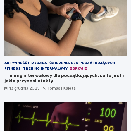
w
c
a
h
ć
u
m
d
a
z
s
a
ę
n
m
i
i
e
ę
?
ś
AKTYWNOŚĆ FIZYCZNA
ĆWICZENIA DLA POCZĄTKUJĄCYCH
n
FITNESS
TRENING INTERWAŁOWY
ZDROWIE
i
Trening interwałowy dla początkujących: co to jest i
o
jakie przynosi efekty
w
ą
13 grudnia 2025
Tomasz Kaleta
?