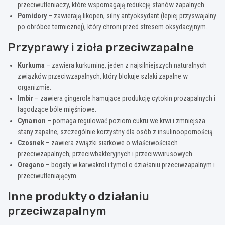
przeciwutleniaczy, które wspomagają redukcję stanów zapalnych.
Pomidory
– zawierają likopen, silny antyoksydant (lepiej przyswajalny
po obróbce termicznej), który chroni przed stresem oksydacyjnym.
Przyprawy i zioła przeciwzapalne
Kurkuma
– zawiera kurkuminę, jeden z najsilniejszych naturalnych
związków przeciwzapalnych, który blokuje szlaki zapalne w
organizmie.
Imbir
– zawiera gingerole hamujące produkcję cytokin prozapalnych i
łagodzące bóle mięśniowe.
Cynamon
– pomaga regulować poziom cukru we krwi i zmniejsza
stany zapalne, szczególnie korzystny dla osób z insulinoopornością.
Czosnek
– zawiera związki siarkowe o właściwościach
przeciwzapalnych, przeciwbakteryjnych i przeciwwirusowych.
Oregano
– bogaty w karwakrol i tymol o działaniu przeciwzapalnym i
przeciwutleniającym.
Inne produkty o działaniu
przeciwzapalnym