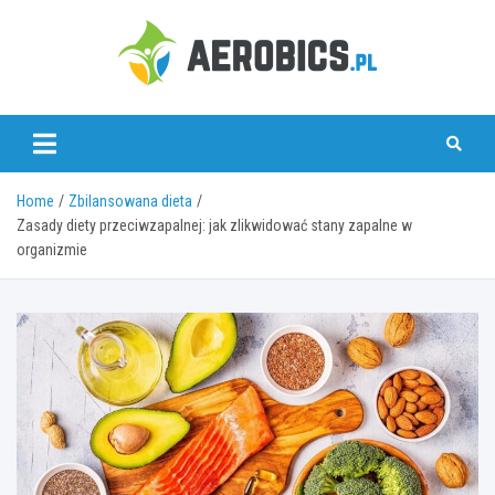
Skip
to
content
aerobics.pl
Home
Zbilansowana dieta
Zasady diety przeciwzapalnej: jak zlikwidować stany zapalne w
organizmie