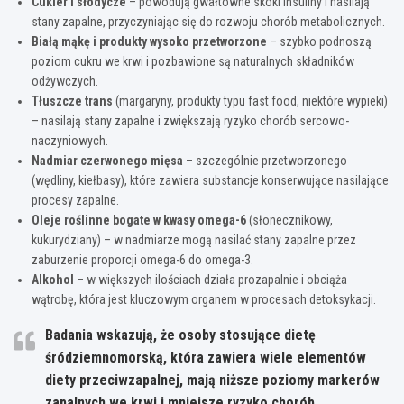
Cukier i słodycze
– powodują gwałtowne skoki insuliny i nasilają
stany zapalne, przyczyniając się do rozwoju chorób metabolicznych.
Białą mąkę i produkty wysoko przetworzone
– szybko podnoszą
poziom cukru we krwi i pozbawione są naturalnych składników
odżywczych.
Tłuszcze trans
(margaryny, produkty typu fast food, niektóre wypieki)
– nasilają stany zapalne i zwiększają ryzyko chorób sercowo-
naczyniowych.
Nadmiar czerwonego mięsa
– szczególnie przetworzonego
(wędliny, kiełbasy), które zawiera substancje konserwujące nasilające
procesy zapalne.
Oleje roślinne bogate w kwasy omega-6
(słonecznikowy,
kukurydziany) – w nadmiarze mogą nasilać stany zapalne przez
zaburzenie proporcji omega-6 do omega-3.
Alkohol
– w większych ilościach działa prozapalnie i obciąża
wątrobę, która jest kluczowym organem w procesach detoksykacji.
Badania wskazują, że osoby stosujące dietę
śródziemnomorską, która zawiera wiele elementów
diety przeciwzapalnej, mają niższe poziomy markerów
zapalnych we krwi i mniejsze ryzyko chorób