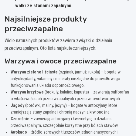
walki ze stanami zapalnymi.
Najsilniejsze produkty
przeciwzapalne
Wiele naturalnych produktów zawiera związki o działaniu
przeciwzapalnym. Oto lista najskuteczniejszych:
Warzywa i owoce przeciwzapalne
Warzywa zielone liściaste
(szpinak, jarmuż, rukola) – bogate w
antyoksydanty, witaminy i minerały niezbędne do prawidłowego
funkcjonowania układu odpornościowego.
Warzywa krzyżowe
(brokuły, kalafior, kapusta) – zawierają sulforafan
o właściwościach przeciwzapalnych i przeciwnowotworowych.
Jagody
(borówki, maliny, jeżyny) – bogate w antocyjany, które
zmniejszają stany zapalne i chronią naczynia krwionośne.
Czereśnie
– zawierają antocyjany i kwercetynę o działaniu
przeciwzapalnym, szczególnie korzystne przy bólach stawów.
Awokado
– źródło zdrowych tłuszczów jednonienasyconych i