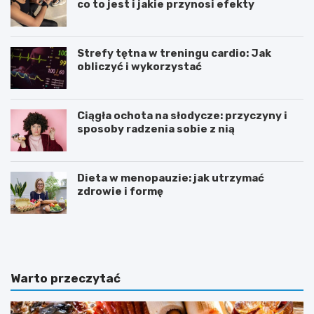
co to jest i jakie przynosi efekty
Strefy tętna w treningu cardio: Jak
obliczyć i wykorzystać
Ciągła ochota na słodycze: przyczyny i
sposoby radzenia sobie z nią
Dieta w menopauzie: jak utrzymać
zdrowie i formę
J
Z
a
d
k
r
p
o
o
w
Warto przeczytać
w
e
i
o
n
d