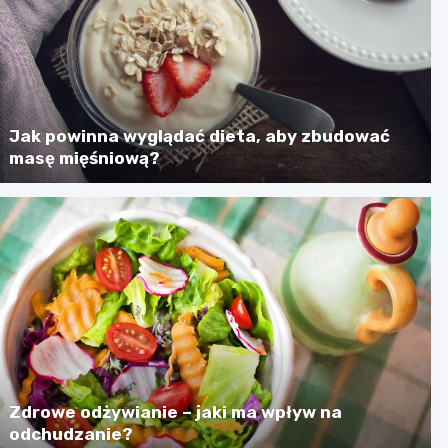
Jak powinna wyglądać dieta, aby zbudować
masę mięśniową?
Zdrowe odżywianie – jaki ma wpływ na
odchudzanie?