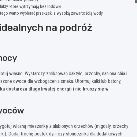
ukty, które wytrzymają bez lodówki.
tego warto wybierać przekąski z wysoką zawartością wody.
idealnych na podróż
 mocy
uj własne. Wystarczy zmiksować daktyle, orzechy, nasiona chia i
szone owoce dla wzbogacenia smaku. Uformuj kulki lub batony,
a dostarcza długotrwałej energii i nie kruszy się w
owoców
zygotuj własną mieszankę z ulubionych orzechów (migdały, orzechy
ki). Dodaj trochę pestek dyni czy słonecznika dla dodatkowych