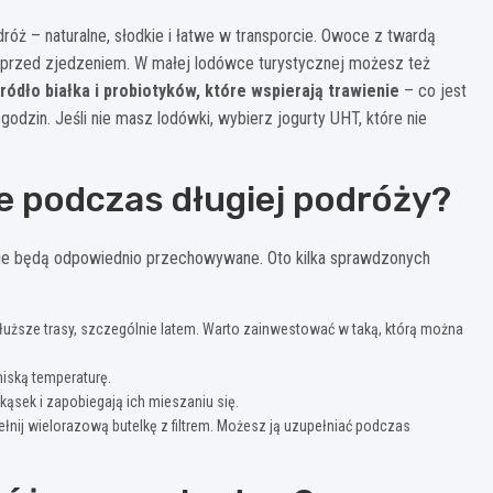
dróż – naturalne, słodkie i łatwe w transporcie. Owoce z twardą
 przed zjedzeniem. W małej lodówce turystycznej możesz też
ródło białka i probiotyków, które wspierają trawienie
– co jest
odzin. Jeśli nie masz lodówki, wybierz jogurty UHT, które nie
 podczas długiej podróży?
 nie będą odpowiednio przechowywane. Oto kilka sprawdzonych
łuższe trasy, szczególnie latem. Warto zainwestować w taką, którą można
niską temperaturę.
kąsek i zapobiegają ich mieszaniu się.
łnij wielorazową butelkę z filtrem. Możesz ją uzupełniać podczas