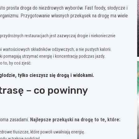
to prosta droga do niezdrowych wyborów. Fast foody, słodycze i
o organizmu. Przygotowanie własnych przekąsek na drogę ma wiele
rzydrożnych restauracjach jest zazwyczaj drogie i niekoniecznie
wartościowych składników odżywczych, a nie pustych kalorii.
i pomagają utrzymać energię i koncentrację podczas jazdy.
 to, by coś zjeść.
głodzie, tylko cieszysz się drogą i widokami.
 trasę – co powinny
lkoma zasadami.
Najlepsze przekąski na drogę to te, które:
zdrowe tłuszcze, które powoli uwalniają energię.
odu w trakcie podróży!