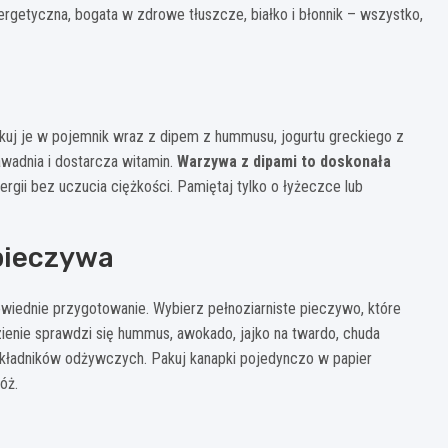
getyczna, bogata w zdrowe tłuszcze, białko i błonnik – wszystko,
akuj je w pojemnik wraz z dipem z hummusu, jogurtu greckiego z
awadnia i dostarcza witamin.
Warzywa z dipami to doskonała
nergii bez uczucia ciężkości. Pamiętaj tylko o łyżeczce lub
 pieczywa
wiednie przygotowanie. Wybierz pełnoziarniste pieczywo, które
zienie sprawdzi się hummus, awokado, jajko na twardo, chuda
h składników odżywczych. Pakuj kanapki pojedynczo w papier
óż.