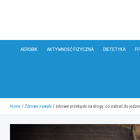
Skip
to
content
AEROBIK
AKTYWNOŚĆ FIZYCZNA
DIETETYKA
FI
Home
Zdrowe nawyki
zdrowe przekąski na drogę: co zabrać do jed