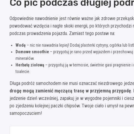
Co pić podczas długiej p
Odpowiednie nawodnienie jest równie ważne jak zdrowe przekąsk
powodować wzdęcia i nagłe skoki energii, po których przychodzi
podczas prowadzenia pojazdu. Zamiast tego postaw na:
Wodę
– nic nie nawadnia lepiej! Dodaj plasterki cytryny, ogórka lub 
Domowe smoothie
– przygotuj je rano przed wyjazdem i przechowuj
minerałów.
Herbatę ziołową
– przygotuj ją w termosie, świetnie gasi pragnienie
toalecie.
Długa podróż samochodem nie musi oznaczać niezdrowego jedze
drogę mogą zamienić męczącą trasę w przyjemną przygodę
.
jedzenie dzień wcześniej, zapakuj je w wygodne pojemniki i cie
po zjedzeniu kolejnej paczki chipsów. Twoje ciało i umysł na pew
samopoczuciem!
Nawigacja