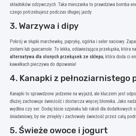
składników odżywczych. Taka mieszanka to prawdziwa bomba ener
czego potrzebujesz podczas długiej jazdy.
3. Warzywa i dipy
Pokrój w słupki marchewkę, paprykę, ogórka i seler naciowy. Zap
ziołami lub guacamole. To lekka, odświeżająca przekąska, która n
alternatywa dla słonych przekąsek ze sklepu
, która doda ci e
kawałkach pieczywa do dipowania!
4. Kanapki z pełnoziarnistego
Kanapki to sprawdzone jedzenie na wyjazd, ale kluczem jest odpo
dłużej zachowuje świeżość i dostarcza więcej błonnika. Jako nad
wędlina czy ser. Dodaj liście szpinaku lub rukoli dla dodatkowyc
śniadaniowy, by nie zmiękły i zachowały świeżość przez całą podr
5. Świeże owoce i jogurt