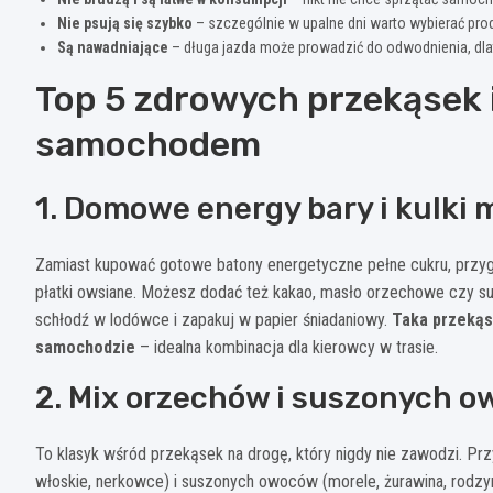
Nie psują się szybko
– szczególnie w upalne dni warto wybierać prod
Są nawadniające
– długa jazda może prowadzić do odwodnienia, dla
Top 5 zdrowych przekąsek 
samochodem
1. Domowe energy bary i kulki
Zamiast kupować gotowe batony energetyczne pełne cukru, przygot
płatki owsiane. Możesz dodać też kakao, masło orzechowe czy su
schłodź w lodówce i zapakuj w papier śniadaniowy.
Taka przekąsk
samochodzie
– idealna kombinacja dla kierowcy w trasie.
2. Mix orzechów i suszonych 
To klasyk wśród przekąsek na drogę, który nigdy nie zawodzi. Pr
włoskie, nerkowce) i suszonych owoców (morele, żurawina, rodzyn