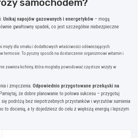
odróży samochodem?
i.
Unikaj napojów gazowanych i energetyków
– mogą
 równie gwałtowny spadek, co jest szczególnie niebezpieczne
listki mięty dla smaku i dodatkowych właściwości odświeżających.
 w termosie. To pyszny sposób na dostarczenie organizmowi witamin i
 i nie zawiera kofeiny, która mogłaby powodować częstsze wizyty w
nia i zmęczenia.
Odpowiednio przygotowane przekąski na
 Pamiętaj, że dobre planowanie to połowa sukcesu – przygotuj
sz się podróżą bez niepotrzebnych przystanków i wyrzutów sumienia
no to docenią, a ty dojedziesz do celu z większą energią i lepszym