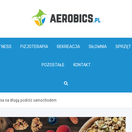
aerobics.pl
TNESS
FIZJOTERAPIA
REKREACJA
SIŁOWNIA
SPRZĘT
POZOSTAŁE
KONTAKT
zenia na długą podróż samochodem