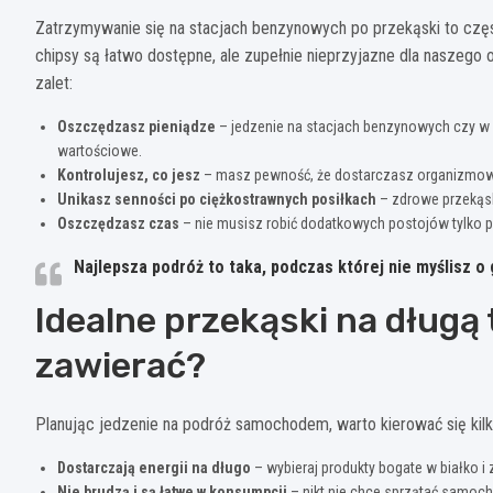
Zatrzymywanie się na stacjach benzynowych po przekąski to częs
chipsy są łatwo dostępne, ale zupełnie nieprzyjazne dla naszeg
zalet:
Oszczędzasz pieniądze
– jedzenie na stacjach benzynowych czy w p
wartościowe.
Kontrolujesz, co jesz
– masz pewność, że dostarczasz organizmowi 
Unikasz senności po ciężkostrawnych posiłkach
– zdrowe przekąsk
Oszczędzasz czas
– nie musisz robić dodatkowych postojów tylko po
Najlepsza podróż to taka, podczas której nie myślisz o 
Idealne przekąski na długą
zawierać?
Planując jedzenie na podróż samochodem, warto kierować się ki
Dostarczają energii na długo
– wybieraj produkty bogate w białko i 
Nie brudzą i są łatwe w konsumpcji
– nikt nie chce sprzątać samoch