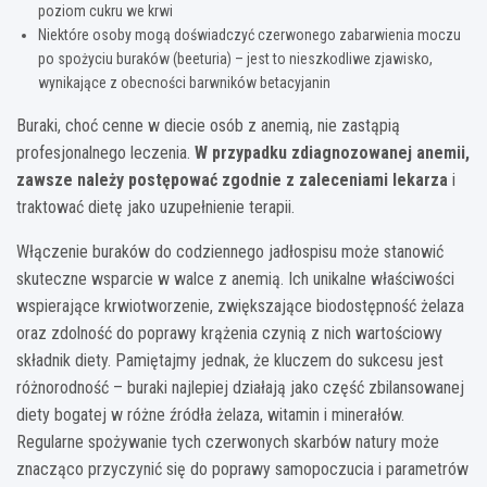
poziom cukru we krwi
Niektóre osoby mogą doświadczyć czerwonego zabarwienia moczu
po spożyciu buraków (beeturia) – jest to nieszkodliwe zjawisko,
wynikające z obecności barwników betacyjanin
Buraki, choć cenne w diecie osób z anemią, nie zastąpią
profesjonalnego leczenia.
W przypadku zdiagnozowanej anemii,
zawsze należy postępować zgodnie z zaleceniami lekarza
i
traktować dietę jako uzupełnienie terapii.
Włączenie buraków do codziennego jadłospisu może stanowić
skuteczne wsparcie w walce z anemią. Ich unikalne właściwości
wspierające krwiotworzenie, zwiększające biodostępność żelaza
oraz zdolność do poprawy krążenia czynią z nich wartościowy
składnik diety. Pamiętajmy jednak, że kluczem do sukcesu jest
różnorodność – buraki najlepiej działają jako część zbilansowanej
diety bogatej w różne źródła żelaza, witamin i minerałów.
Regularne spożywanie tych czerwonych skarbów natury może
znacząco przyczynić się do poprawy samopoczucia i parametrów