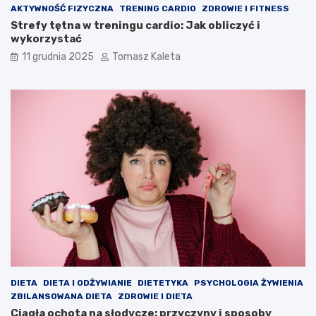
AKTYWNOŚĆ FIZYCZNA
TRENING CARDIO
ZDROWIE I FITNESS
Strefy tętna w treningu cardio: Jak obliczyć i
wykorzystać
11 grudnia 2025
Tomasz Kaleta
DIETA
DIETA I ODŻYWIANIE
DIETETYKA
PSYCHOLOGIA ŻYWIENIA
ZBILANSOWANA DIETA
ZDROWIE I DIETA
Ciągła ochota na słodycze: przyczyny i sposoby