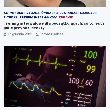
i
e
ę
?
ś
AKTYWNOŚĆ FIZYCZNA
ĆWICZENIA DLA POCZĄTKUJĄCYCH
n
FITNESS
TRENING INTERWAŁOWY
ZDROWIE
i
Trening interwałowy dla początkujących: co to jest i
o
jakie przynosi efekty
w
ą
13 grudnia 2025
Tomasz Kaleta
?