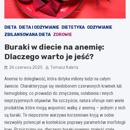
DIETA
DIETA I ODŻYWIANIE
DIETETYKA
ODŻYWIANIE
ZBILANSOWANA DIETA
ZDROWIE
Buraki w diecie na anemię:
Dlaczego warto je jeść?
26 czerwca 2025
Tomasz Kaleta
Anemia to dolegliwość, która dotyka miliony ludzi na całym
świecie. Charakteryzuje się niedoborem czerwonych krwinek lub
hemoglobiny, co prowadzi do zmęczenia, osłabienia i innych
nieprzyjemnych objawów. Na szczęście, natura oferuje nam wiele
produktów, które mogą wspomóc walkę z anemią – jednym z nich
są buraki. Te niepozorne warzywa korzeniowe kryją w sobie
niezwykły potencjał w kontekście poprawy parametrów morfologii
krwi. Przyjrzyjmy się, dlaczego buraki powinny znaleźć stałe