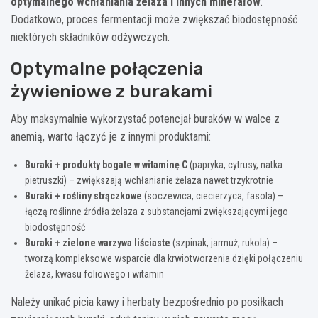
optymalnego wchłaniania żelaza i innych minerałów
.
Dodatkowo, proces fermentacji może zwiększać biodostępność
niektórych składników odżywczych.
Optymalne połączenia
żywieniowe z burakami
Aby maksymalnie wykorzystać potencjał buraków w walce z
anemią, warto łączyć je z innymi produktami:
Buraki + produkty bogate w witaminę C
(papryka, cytrusy, natka
pietruszki) – zwiększają wchłanianie żelaza nawet trzykrotnie
Buraki + rośliny strączkowe
(soczewica, ciecierzyca, fasola) –
łączą roślinne źródła żelaza z substancjami zwiększającymi jego
biodostępność
Buraki + zielone warzywa liściaste
(szpinak, jarmuż, rukola) –
tworzą kompleksowe wsparcie dla krwiotworzenia dzięki połączeniu
żelaza, kwasu foliowego i witamin
Należy unikać picia kawy i herbaty bezpośrednio po posiłkach