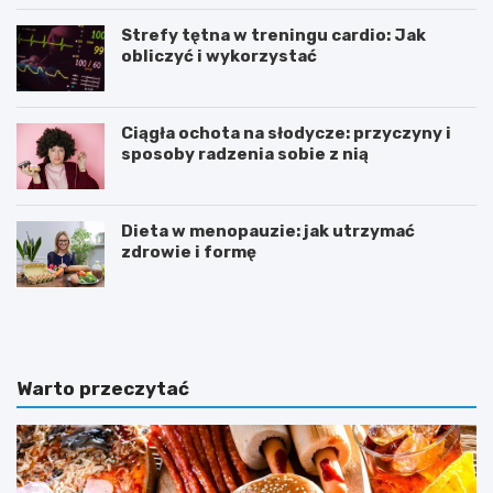
Strefy tętna w treningu cardio: Jak
obliczyć i wykorzystać
Ciągła ochota na słodycze: przyczyny i
sposoby radzenia sobie z nią
Dieta w menopauzie: jak utrzymać
zdrowie i formę
J
Z
a
d
k
r
p
o
o
w
Warto przeczytać
w
e
i
o
n
d
n
ż
a
y
w
w