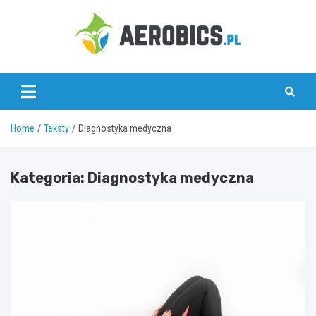
Skip
to
content
aerobics.pl
Home
Teksty
Diagnostyka medyczna
Kategoria:
Diagnostyka medyczna