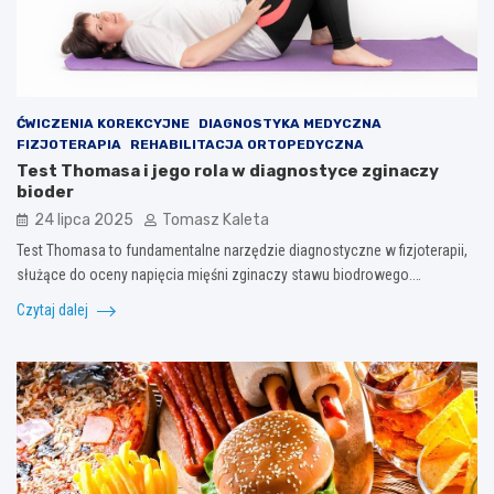
ĆWICZENIA KOREKCYJNE
DIAGNOSTYKA MEDYCZNA
FIZJOTERAPIA
REHABILITACJA ORTOPEDYCZNA
Test Thomasa i jego rola w diagnostyce zginaczy
bioder
24 lipca 2025
Tomasz Kaleta
Test Thomasa to fundamentalne narzędzie diagnostyczne w fizjoterapii,
służące do oceny napięcia mięśni zginaczy stawu biodrowego.…
Czytaj dalej