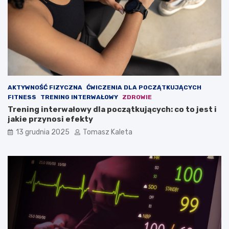
ć
u
m
d
a
z
s
a
ę
n
m
i
i
e
ę
?
ś
AKTYWNOŚĆ FIZYCZNA
ĆWICZENIA DLA POCZĄTKUJĄCYCH
n
FITNESS
TRENING INTERWAŁOWY
ZDROWIE
i
Trening interwałowy dla początkujących: co to jest i
o
jakie przynosi efekty
w
ą
13 grudnia 2025
Tomasz Kaleta
?