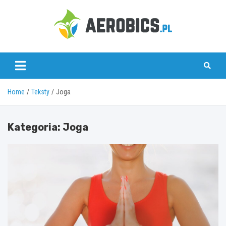
Skip
to
content
aerobics.pl
Home
Teksty
Joga
Kategoria:
Joga