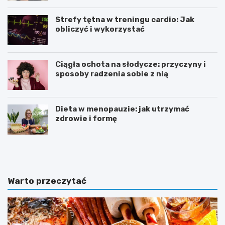
Strefy tętna w treningu cardio: Jak
obliczyć i wykorzystać
Ciągła ochota na słodycze: przyczyny i
sposoby radzenia sobie z nią
Dieta w menopauzie: jak utrzymać
zdrowie i formę
J
Z
a
d
k
r
p
o
o
w
Warto przeczytać
w
e
i
o
n
d
n
ż
a
y