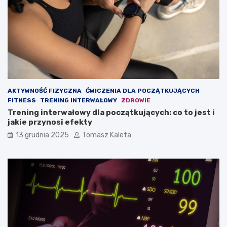
ć
u
m
d
a
z
s
a
ę
n
m
i
i
e
ę
?
ś
AKTYWNOŚĆ FIZYCZNA
ĆWICZENIA DLA POCZĄTKUJĄCYCH
n
FITNESS
TRENING INTERWAŁOWY
ZDROWIE
i
Trening interwałowy dla początkujących: co to jest i
o
jakie przynosi efekty
w
ą
13 grudnia 2025
Tomasz Kaleta
?