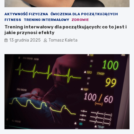
ę
?
ś
AKTYWNOŚĆ FIZYCZNA
ĆWICZENIA DLA POCZĄTKUJĄCYCH
n
FITNESS
TRENING INTERWAŁOWY
ZDROWIE
i
Trening interwałowy dla początkujących: co to jest i
o
jakie przynosi efekty
w
ą
13 grudnia 2025
Tomasz Kaleta
?