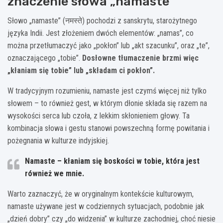
znaczenie słowa „namaste”
Słowo „namaste” (नमस्ते) pochodzi z sanskrytu, starożytnego
języka Indii. Jest złożeniem dwóch elementów: „namas”, co
można przetłumaczyć jako „pokłon” lub „akt szacunku”, oraz „te”,
oznaczającego „tobie”.
Dosłowne tłumaczenie brzmi więc
„kłaniam się tobie” lub „składam ci pokłon”.
W tradycyjnym rozumieniu, namaste jest czymś więcej niż tylko
słowem – to również gest, w którym dłonie składa się razem na
wysokości serca lub czoła, z lekkim skłonieniem głowy. Ta
kombinacja słowa i gestu stanowi powszechną formę powitania i
pożegnania w kulturze indyjskiej.
Namaste – kłaniam się boskości w tobie, która jest
również we mnie.
Warto zaznaczyć, że w oryginalnym kontekście kulturowym,
namaste używane jest w codziennych sytuacjach, podobnie jak
„dzień dobry” czy „do widzenia” w kulturze zachodniej, choć niesie