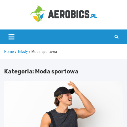
Skip
to
content
aerobics.pl
Home
Teksty
Moda sportowa
Kategoria:
Moda sportowa