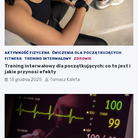
ć
u
m
d
a
z
s
a
ę
n
m
i
i
e
ę
?
ś
AKTYWNOŚĆ FIZYCZNA
ĆWICZENIA DLA POCZĄTKUJĄCYCH
n
FITNESS
TRENING INTERWAŁOWY
ZDROWIE
i
Trening interwałowy dla początkujących: co to jest i
o
jakie przynosi efekty
w
ą
13 grudnia 2025
Tomasz Kaleta
?