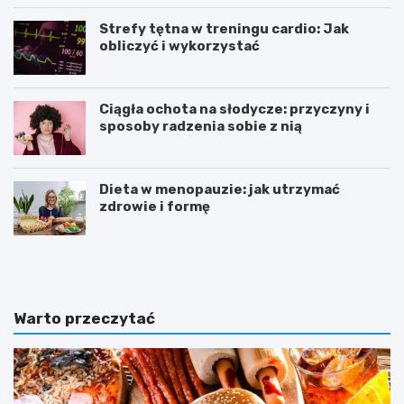
Strefy tętna w treningu cardio: Jak
obliczyć i wykorzystać
Ciągła ochota na słodycze: przyczyny i
sposoby radzenia sobie z nią
Dieta w menopauzie: jak utrzymać
zdrowie i formę
J
Z
a
d
k
r
p
o
o
w
Warto przeczytać
w
e
i
o
n
d
n
ż
a
y
w
w