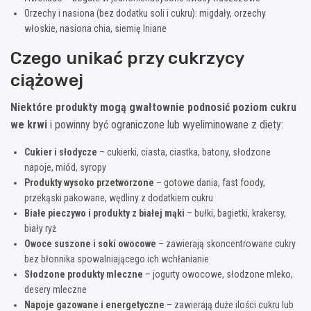
Orzechy i nasiona (bez dodatku soli i cukru): migdały, orzechy
włoskie, nasiona chia, siemię lniane
Czego unikać przy cukrzycy
ciążowej
Niektóre produkty mogą gwałtownie podnosić poziom cukru
we krwi
i powinny być ograniczone lub wyeliminowane z diety:
Cukier i słodycze
– cukierki, ciasta, ciastka, batony, słodzone
napoje, miód, syropy
Produkty wysoko przetworzone
– gotowe dania, fast foody,
przekąski pakowane, wędliny z dodatkiem cukru
Białe pieczywo i produkty z białej mąki
– bułki, bagietki, krakersy,
biały ryż
Owoce suszone i soki owocowe
– zawierają skoncentrowane cukry
bez błonnika spowalniającego ich wchłanianie
Słodzone produkty mleczne
– jogurty owocowe, słodzone mleko,
desery mleczne
Napoje gazowane i energetyczne
– zawierają duże ilości cukru lub