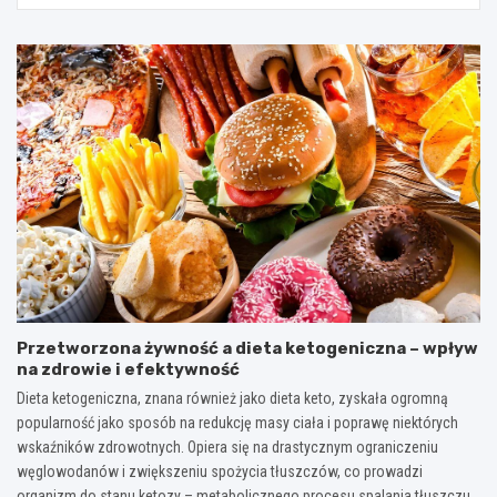
Przetworzona żywność a dieta ketogeniczna – wpływ
na zdrowie i efektywność
Dieta ketogeniczna, znana również jako dieta keto, zyskała ogromną
popularność jako sposób na redukcję masy ciała i poprawę niektórych
wskaźników zdrowotnych. Opiera się na drastycznym ograniczeniu
węglowodanów i zwiększeniu spożycia tłuszczów, co prowadzi
organizm do stanu ketozy – metabolicznego procesu spalania tłuszczu