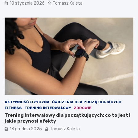
10 stycznia 2026
Tomasz Kaleta
y
y
z
w
b
n
u
a
d
o
o
d
w
c
a
h
ć
u
m
d
a
z
s
a
ę
n
m
i
i
e
ę
?
ś
AKTYWNOŚĆ FIZYCZNA
ĆWICZENIA DLA POCZĄTKUJĄCYCH
n
FITNESS
TRENING INTERWAŁOWY
ZDROWIE
i
Trening interwałowy dla początkujących: co to jest i
o
jakie przynosi efekty
w
ą
13 grudnia 2025
Tomasz Kaleta
?