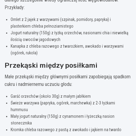
Przykłady:
Omlet z 2 jajek z warzywami (szpinak, pomidory, papryka) i
plasterkiem chleba pełnoziarnistego
Jogurt naturalny (150g) z łyżką orzechów, nasionami chia i niewielką
ilością owoców jagodowych
Kanapka z chleba razowego z twarożkiem, awokado i warzywami
(ogórek, rukola)
Przekąski między posiłkami
Małe przekąski między głównymi posiłkami zapobiegają spadkom
cukru i nadmiernemu uczuciu głodu:
Garść orzechów (około 30g) z małym jabłkiem
Świeże warzywa (papryka, ogórek, marchewka) z 2-3 łyżkami
hummusu
Mały jogurt naturalny (150g) z cynamonem i łyżeczką nasion
słonecznika
Kromka chleba razowego z pastą z awokado i jajkiem na twardo