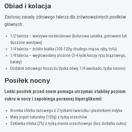
Obiad i kolacja
Zastosuj zasadę zdrowego talerza dla zrównoważonych posiłków
głównych:
1/2 talerza – warzywa nieskrobiowe (kolorowa sałatka, gotowane lub
duszone warzywa)
1/4 talerza – źródło białka (100-120g chudego mięsa, ryby, tofu)
1/4 talerza – węglowodany złożone (3-4 łyżki kaszy, ryżu brązowego,
bataty)
Dodatek zdrowego tłuszczu (łyżka oliwy, 1/4 awokado, łyżka nasion)
Posiłek nocny
Lekki posiłek przed snem pomaga utrzymać stabilny poziom
cukru w nocy i zapobiega porannej hiperglikemii
:
Kromka chleba razowego z 2 łyżkami twarożku i plasterkiem indyka
Mały jogurt naturalny (150g) z łyżką orzechów
Szklanka mleka (2%) z łyżką masła orzechowego (bez dodatku cukru)