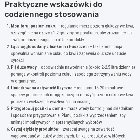
Praktyczne wskazówki do
codziennego stosowania
Monitoruj poziom cukru
– regularnie mierz poziom glukozy we krwi,
szczególnie na czczo i 1-2 godziny po posiłkach, aby zrozumieć, jak
Twój organizm reaguje na różne produkty.
Łącz węglowodany z białkiem i tłuszczem
– taka kombinacja
spowalnia wchłanianie cukru do krwi i zapewnia dłuższe uczucie
sytości.
Pij dużo wody
– odpowiednie nawodnienie (około 2-2,5 litra dziennie)
pomaga w kontroli poziomu cukru i zapobiega zatrzymywaniu wody
w organizmie.
Umiarkowana aktywność fizyczna
– regularne 15-20 minutowe
spacery po posiłkach mogą znacząco obniżyć poziom cukru we krwi
poprzez zwiększenie wrażliwości na insulinę.
Przygotowuj posiłki w domu
– masz wtedy kontrolę nad składnikami
i sposobem przygotowania. Planuj posiłki z wyprzedzeniem, aby
uniknąć impulsywnych, nieprzemyślanych wyborów.
Czytaj etykiety produktów
– zwracaj uwagę na zawartość
węglowodanów i cukrów dodanych. Unikaj produktów, w których