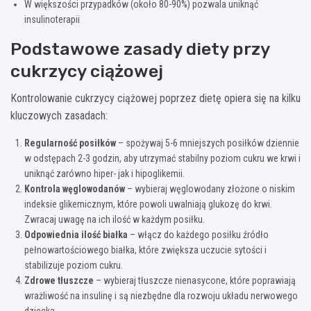
W większości przypadków (około 80-90%) pozwala uniknąć
insulinoterapii
Podstawowe zasady diety przy
cukrzycy ciążowej
Kontrolowanie cukrzycy ciążowej poprzez dietę opiera się na kilku
kluczowych zasadach:
Regularność posiłków
– spożywaj 5-6 mniejszych posiłków dziennie
w odstępach 2-3 godzin, aby utrzymać stabilny poziom cukru we krwi i
uniknąć zarówno hiper- jak i hipoglikemii.
Kontrola węglowodanów
– wybieraj węglowodany złożone o niskim
indeksie glikemicznym, które powoli uwalniają glukozę do krwi.
Zwracaj uwagę na ich ilość w każdym posiłku.
Odpowiednia ilość białka
– włącz do każdego posiłku źródło
pełnowartościowego białka, które zwiększa uczucie sytości i
stabilizuje poziom cukru.
Zdrowe tłuszcze
– wybieraj tłuszcze nienasycone, które poprawiają
wrażliwość na insulinę i są niezbędne dla rozwoju układu nerwowego
dziecka.