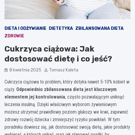
DIETA I ODŻYWIANIE
DIETETYKA
ZBILANSOWANA DIETA
ZDROWIE
Cukrzyca ciążowa: Jak
dostosować dietę i co jeść?
8 kwietnia 2025
Tomasz Kaleta
Cukrzyca ciążowa to problem, który dotyka nawet 5-10% kobiet w
ciąży.
Odpowiednio zbilansowana dieta jest kluczowym
elementem jej kontrolowania
, często pozwalającym uniknąć
leczenia insuliną. Dzięki właściwym wyborom żywieniowym
możesz utrzymać prawidłowy poziom glukozy we krwi, zapewnić
zdrowy rozwój dziecka i zmniejszyć ryzyko powikłań. W tym
poradniku dowiesz się, jak dostosować swoją dietę, jakie produkty
wybierać, a których unikać, oraz jak planować posiłki, by