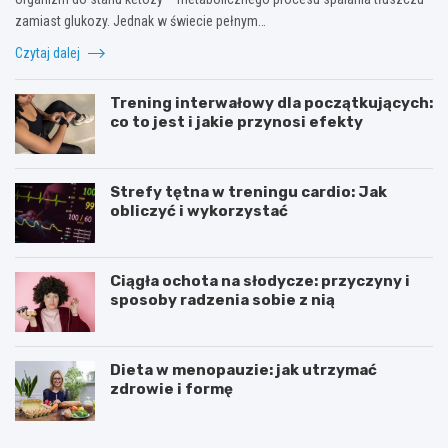
zamiast glukozy. Jednak w świecie pełnym…
Czytaj dalej
Trening interwałowy dla początkujących:
co to jest i jakie przynosi efekty
Strefy tętna w treningu cardio: Jak
obliczyć i wykorzystać
Ciągła ochota na słodycze: przyczyny i
sposoby radzenia sobie z nią
Dieta w menopauzie: jak utrzymać
zdrowie i formę
J
Z
a
d