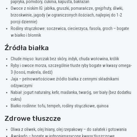
papryka, pomidory, cukinia, kapusta, bakłażan
Owoce z niskim IG: jabłka, gruszki, pomarańcze, grejpfruty, śliwki,
brzoskwinie, jagody (w ograniczonych ilościach, najlepiej do 1-2
porcji dziennie)
Rośliny strączkowe: soczewica, ciecierzyca, fasola, groch – bogate
w białko i błonnik
Źródła białka
Chude mięso: kurczak bez skóry, indyk, chuda wołowina, królik
Ryby i owoce morza, szczególnie tłuste ryby bogate w kwasy omega-
3 (łosoś, makrela, śledź)
Jaja – pełnowartościowe źródło białka z cennymi składnikami
odżywczymi
Nabiał: jogurt naturalny, kefir, maślanka, twaróg, ser biały (bez dodatku
cukru)
Białko roślinne: tofu, tempeh, rośliny strączkowe, quinoa
Zdrowe tłuszcze
Oliwa z oliwek, olej lniany, olej rzepakowy – do sałatek i gotowania
Awokado – bogate w jednonienasycone kwasy tłuszczowe