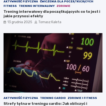
AKTYWNOŚĆ FIZYCZNA
ĆWICZENIA DLA POCZĄTKUJĄCYCH
n
FITNESS
TRENING INTERWAŁOWY
ZDROWIE
i
Trening interwałowy dla początkujących: co to jest i
o
jakie przynosi efekty
w
ą
13 grudnia 2025
Tomasz Kaleta
?
AKTYWNOŚĆ FIZYCZNA
TRENING CARDIO
ZDROWIE I FITNESS
Strefy tętna w treningu cardio: Jak obliczyć i