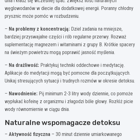
dnia i kładź się wcześniej spać. Zwiększ ilość naturalnych
węglowodanów w diecie dla dodatkowej energii. Poranny chłodny
prysznic może pomóc w rozbudzeniu.
–
Na problemy z koncentracją:
Dziel zadania na mniejsze,
bardziej przyswajalne części i rób regularne przerwy. Rozważ
suplementację magnezem i witaminami z grupy B. Krótkie spacery
na świeżym powietrzu mogą poprawić jasność myślenia.
–
Na drażliwość:
Praktykuj techniki oddechowe i medytację.
Aplikacje do medytacji mogą być pomocne dla początkujących.
Unikaj stresujących sytuacji i trudnych rozmów w okresie detoksu.
–
Nawodnienie:
Pij minimum 2-3 litry wody dziennie, co pomoże
wypłukać kofeinę z organizmu i złagodzi bóle głowy. Rozłóż picie
wody równomiernie w ciągu dnia.
Naturalne wspomagacze detoksu
–
Aktywność fizyczna
– 30 minut dziennie umiarkowanego