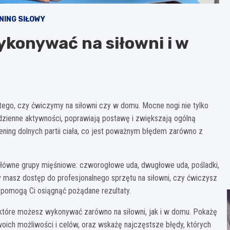
NING SIŁOWY
ykonywać na siłowni i w
d tego, czy ćwiczymy na siłowni czy w domu. Mocne nogi nie tylko
zienne aktywności, poprawiają postawę i zwiększają ogólną
rening dolnych partii ciała, co jest poważnym błędem zarówno z
łówne grupy mięśniowe: czworogłowe uda, dwugłowe uda, pośladki,
zy masz dostęp do profesjonalnego sprzętu na siłowni, czy ćwiczysz
 pomogą Ci osiągnąć pożądane rezultaty.
, które możesz wykonywać zarówno na siłowni, jak i w domu. Pokażę
oich możliwości i celów, oraz wskażę najczęstsze błędy, których