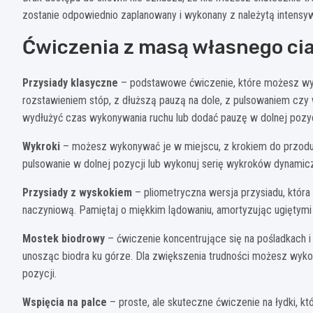
zostanie odpowiednio zaplanowany i wykonany z należytą intensy
Ćwiczenia z masą własnego cia
Przysiady klasyczne
– podstawowe ćwiczenie, które możesz wy
rozstawieniem stóp, z dłuższą pauzą na dole, z pulsowaniem czy
wydłużyć czas wykonywania ruchu lub dodać pauzę w dolnej pozyc
Wykroki
– możesz wykonywać je w miejscu, z krokiem do przodu, d
pulsowanie w dolnej pozycji lub wykonuj serię wykroków dynamic
Przysiady z wyskokiem
– pliometryczna wersja przysiadu, któr
naczyniową. Pamiętaj o miękkim lądowaniu, amortyzując ugiętymi 
Mostek biodrowy
– ćwiczenie koncentrujące się na pośladkach i 
unosząc biodra ku górze. Dla zwiększenia trudności możesz wyk
pozycji.
Wspięcia na palce
– proste, ale skuteczne ćwiczenie na łydki, k