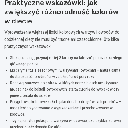
Praktyczne wskazówki: jak
zwiększyć różnorodność kolorów
w diecie
Wprowadzenie większej ilości kolorowych warzyw i owoców do
codziennej diety nie musi być trudne ani czasochłonne. Oto kilka
praktycznych wskazówek:
Stosuj zasadę „
przynajmniej 3 kolory na talerzu
” podczas każdego
głównego posiłku.
Eksperymentuj z sezonowymi warzywami i owocami – natura sama
dostarcza różnorodności w zależności od pory roku.
Dodawaj warzywa do potraw, w których normalnie ich nie używasz –
np. szpinak do koktajli owocowych, startą cukinię do wypieków czy
purée z batata do sosów.
Przygotowuj kolorowe sałatki jako dodatek do głównych posiłków –
mogą być przygotowane z wyprzedzeniem i przechowywane w
lodówce.
Trzymaj umyte i pokrojone warzywa w lodówce jako szybką, zdrową
przekąskę, gdy dopada Cię głód.