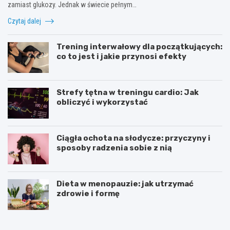
zamiast glukozy. Jednak w świecie pełnym…
Czytaj dalej
Trening interwałowy dla początkujących:
co to jest i jakie przynosi efekty
Strefy tętna w treningu cardio: Jak
obliczyć i wykorzystać
Ciągła ochota na słodycze: przyczyny i
sposoby radzenia sobie z nią
Dieta w menopauzie: jak utrzymać
zdrowie i formę
J
Z
a
d
k
r