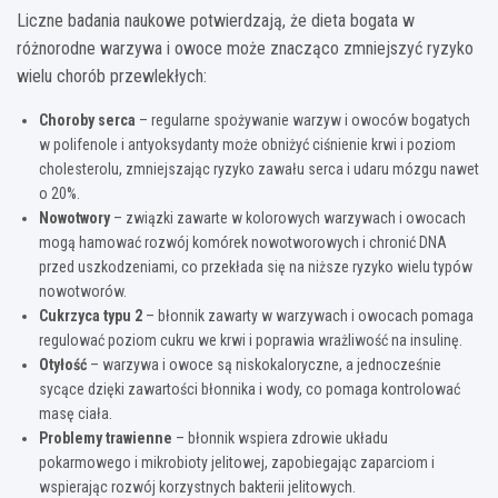
Liczne badania naukowe potwierdzają, że dieta bogata w
różnorodne warzywa i owoce może znacząco zmniejszyć ryzyko
wielu chorób przewlekłych:
Choroby serca
– regularne spożywanie warzyw i owoców bogatych
w polifenole i antyoksydanty może obniżyć ciśnienie krwi i poziom
cholesterolu, zmniejszając ryzyko zawału serca i udaru mózgu nawet
o 20%.
Nowotwory
– związki zawarte w kolorowych warzywach i owocach
mogą hamować rozwój komórek nowotworowych i chronić DNA
przed uszkodzeniami, co przekłada się na niższe ryzyko wielu typów
nowotworów.
Cukrzyca typu 2
– błonnik zawarty w warzywach i owocach pomaga
regulować poziom cukru we krwi i poprawia wrażliwość na insulinę.
Otyłość
– warzywa i owoce są niskokaloryczne, a jednocześnie
sycące dzięki zawartości błonnika i wody, co pomaga kontrolować
masę ciała.
Problemy trawienne
– błonnik wspiera zdrowie układu
pokarmowego i mikrobioty jelitowej, zapobiegając zaparciom i
wspierając rozwój korzystnych bakterii jelitowych.