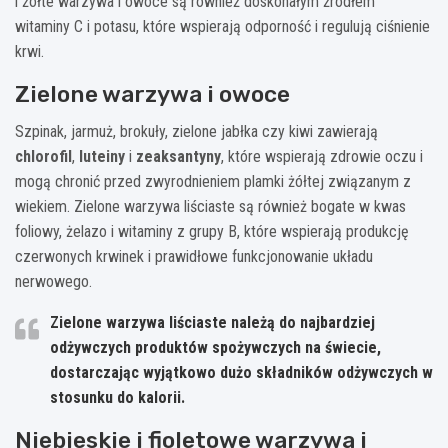
i żółte warzywa i owoce są również doskonałym źródłem
witaminy C i potasu, które wspierają odporność i regulują ciśnienie
krwi.
Zielone warzywa i owoce
Szpinak, jarmuż, brokuły, zielone jabłka czy kiwi zawierają
chlorofil
,
luteiny
i
zeaksantyny
, które wspierają zdrowie oczu i
mogą chronić przed zwyrodnieniem plamki żółtej związanym z
wiekiem. Zielone warzywa liściaste są również bogate w kwas
foliowy, żelazo i witaminy z grupy B, które wspierają produkcję
czerwonych krwinek i prawidłowe funkcjonowanie układu
nerwowego.
Zielone warzywa liściaste należą do najbardziej
odżywczych produktów spożywczych na świecie,
dostarczając wyjątkowo dużo składników odżywczych w
stosunku do kalorii.
Niebieskie i fioletowe warzywa i