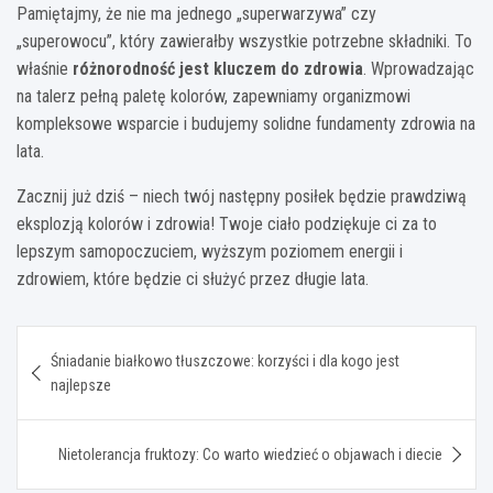
Pamiętajmy, że nie ma jednego „superwarzywa” czy
„superowocu”, który zawierałby wszystkie potrzebne składniki. To
właśnie
różnorodność jest kluczem do zdrowia
. Wprowadzając
na talerz pełną paletę kolorów, zapewniamy organizmowi
kompleksowe wsparcie i budujemy solidne fundamenty zdrowia na
lata.
Zacznij już dziś – niech twój następny posiłek będzie prawdziwą
eksplozją kolorów i zdrowia! Twoje ciało podziękuje ci za to
lepszym samopoczuciem, wyższym poziomem energii i
zdrowiem, które będzie ci służyć przez długie lata.
Nawigacja
Śniadanie białkowo tłuszczowe: korzyści i dla kogo jest
wpisu
najlepsze
Nietolerancja fruktozy: Co warto wiedzieć o objawach i diecie