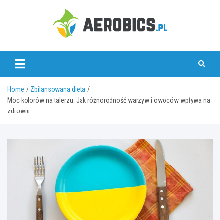
Skip
to
content
aerobics.pl
Home
Zbilansowana dieta
Moc kolorów na talerzu: Jak różnorodność warzyw i owoców wpływa na
zdrowie