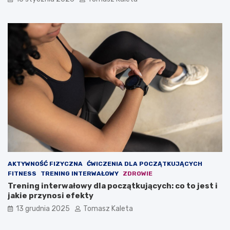
y
y
z
w
b
n
u
a
d
o
o
d
w
c
a
h
ć
u
m
d
a
z
s
a
ę
n
m
i
i
e
ę
?
ś
AKTYWNOŚĆ FIZYCZNA
ĆWICZENIA DLA POCZĄTKUJĄCYCH
n
FITNESS
TRENING INTERWAŁOWY
ZDROWIE
i
Trening interwałowy dla początkujących: co to jest i
o
jakie przynosi efekty
w
ą
13 grudnia 2025
Tomasz Kaleta
?