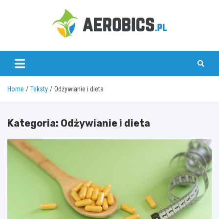
Skip
to
content
aerobics.pl
Home
Teksty
Odżywianie i dieta
Kategoria:
Odżywianie i dieta