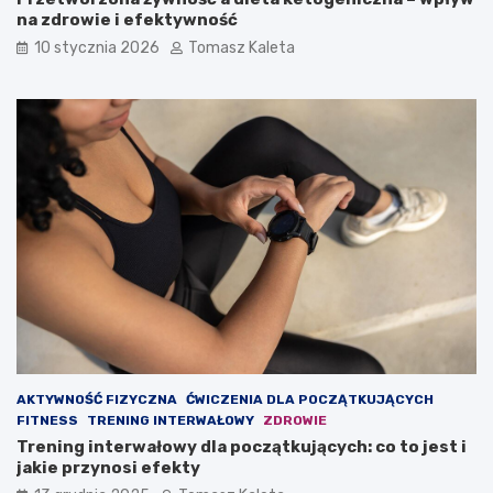
a
p
na zdrowie i efektywność
b
ł
10 stycznia 2026
Tomasz Kaleta
y
y
z
w
b
n
u
a
d
o
o
d
w
c
a
h
ć
u
m
d
a
z
s
a
ę
n
m
i
i
e
ę
?
ś
AKTYWNOŚĆ FIZYCZNA
ĆWICZENIA DLA POCZĄTKUJĄCYCH
n
FITNESS
TRENING INTERWAŁOWY
ZDROWIE
i
Trening interwałowy dla początkujących: co to jest i
o
jakie przynosi efekty
w
ą