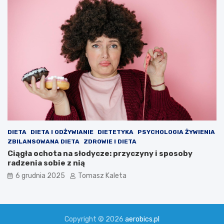
DIETA
DIETA I ODŻYWIANIE
DIETETYKA
PSYCHOLOGIA ŻYWIENIA
ZBILANSOWANA DIETA
ZDROWIE I DIETA
Ciągła ochota na słodycze: przyczyny i sposoby
radzenia sobie z nią
6 grudnia 2025
Tomasz Kaleta
Copyright © 2026
aerobics.pl