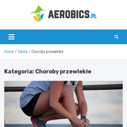
Skip
to
content
aerobics.pl
Home
Teksty
Choroby przewlekłe
Kategoria:
Choroby przewlekłe