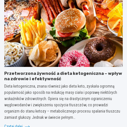
Przetworzona żywność a dieta ketogeniczna – wpływ
na zdrowie i efektywność
Dieta ketogeniczna, znana również jako dieta keto, zyskała ogromną
popularność jako sposób na redukcję masy ciała i poprawę niektórych
wskaźników zdrowotnych. Opiera się na drastycznym ograniczeniu
węglowodanów i zwiększeniu spożycia tłuszczów, co prowadzi
organizm do stanu ketozy – metabolicznego procesu spalania tłuszczu
zamiast glukozy. Jednak w świecie pełnym…
Czytaj dalej