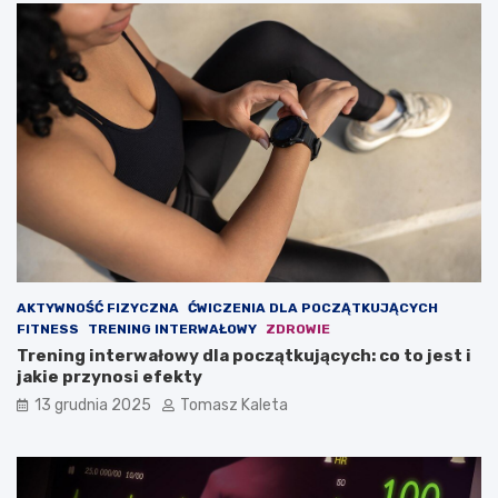
u
a
d
o
o
d
w
c
a
h
ć
u
m
d
a
z
s
a
ę
n
m
i
i
e
ę
?
ś
AKTYWNOŚĆ FIZYCZNA
ĆWICZENIA DLA POCZĄTKUJĄCYCH
n
FITNESS
TRENING INTERWAŁOWY
ZDROWIE
i
Trening interwałowy dla początkujących: co to jest i
o
jakie przynosi efekty
w
ą
13 grudnia 2025
Tomasz Kaleta
?