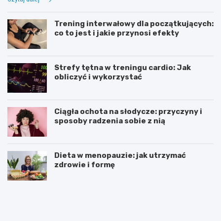
Trening interwałowy dla początkujących:
co to jest i jakie przynosi efekty
Strefy tętna w treningu cardio: Jak
obliczyć i wykorzystać
Ciągła ochota na słodycze: przyczyny i
sposoby radzenia sobie z nią
Dieta w menopauzie: jak utrzymać
zdrowie i formę
J
Z
a
d
k
r
p
o
o
w