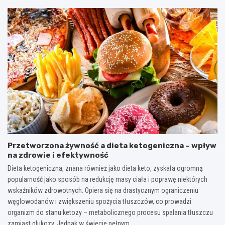
Przetworzona żywność a dieta ketogeniczna – wpływ
na zdrowie i efektywność
Dieta ketogeniczna, znana również jako dieta keto, zyskała ogromną
popularność jako sposób na redukcję masy ciała i poprawę niektórych
wskaźników zdrowotnych. Opiera się na drastycznym ograniczeniu
węglowodanów i zwiększeniu spożycia tłuszczów, co prowadzi
organizm do stanu ketozy – metabolicznego procesu spalania tłuszczu
zamiast glukozy. Jednak w świecie pełnym…