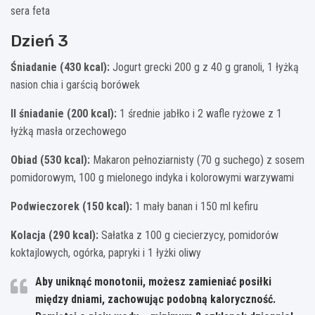
sera feta
Dzień 3
Śniadanie (430 kcal):
Jogurt grecki 200 g z 40 g granoli, 1 łyżką
nasion chia i garścią borówek
II śniadanie (200 kcal):
1 średnie jabłko i 2 wafle ryżowe z 1
łyżką masła orzechowego
Obiad (530 kcal):
Makaron pełnoziarnisty (70 g suchego) z sosem
pomidorowym, 100 g mielonego indyka i kolorowymi warzywami
Podwieczorek (150 kcal):
1 mały banan i 150 ml kefiru
Kolacja (290 kcal):
Sałatka z 100 g ciecierzycy, pomidorów
koktajlowych, ogórka, papryki i 1 łyżki oliwy
Aby uniknąć monotonii, możesz zamieniać posiłki
między dniami, zachowując podobną kaloryczność.