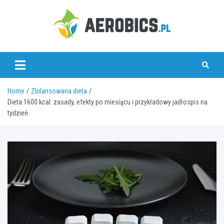
Skip
to
content
aerobics.pl
Home
Zbilansowana dieta
Dieta 1600 kcal: zasady, efekty po miesiącu i przykładowy jadłospis na
tydzień