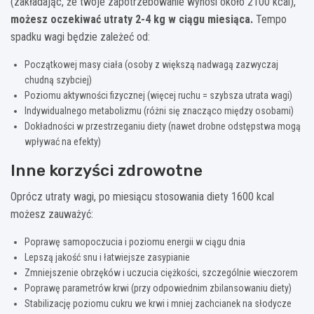
(zakładając, że twoje zapotrzebowanie wynosi około 2100 kcal),
możesz oczekiwać utraty 2-4 kg w ciągu miesiąca.
Tempo
spadku wagi będzie zależeć od:
Początkowej masy ciała (osoby z większą nadwagą zazwyczaj
chudną szybciej)
Poziomu aktywności fizycznej (więcej ruchu = szybsza utrata wagi)
Indywidualnego metabolizmu (różni się znacząco między osobami)
Dokładności w przestrzeganiu diety (nawet drobne odstępstwa mogą
wpływać na efekty)
Inne korzyści zdrowotne
Oprócz utraty wagi, po miesiącu stosowania diety 1600 kcal
możesz zauważyć:
Poprawę samopoczucia i poziomu energii w ciągu dnia
Lepszą jakość snu i łatwiejsze zasypianie
Zmniejszenie obrzęków i uczucia ciężkości, szczególnie wieczorem
Poprawę parametrów krwi (przy odpowiednim zbilansowaniu diety)
Stabilizację poziomu cukru we krwi i mniej zachcianek na słodycze