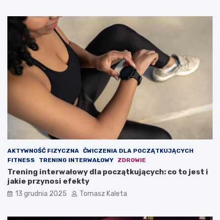
z
w
b
n
u
a
d
o
o
d
w
c
a
h
ć
u
m
d
a
z
s
a
ę
n
m
i
i
e
ę
?
ś
AKTYWNOŚĆ FIZYCZNA
ĆWICZENIA DLA POCZĄTKUJĄCYCH
n
FITNESS
TRENING INTERWAŁOWY
ZDROWIE
i
Trening interwałowy dla początkujących: co to jest i
o
jakie przynosi efekty
w
ą
13 grudnia 2025
Tomasz Kaleta
?