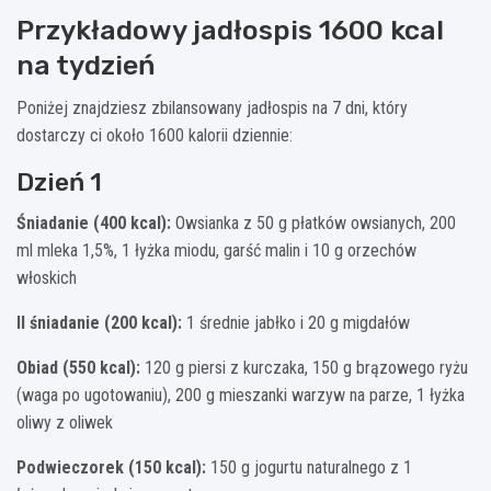
Przykładowy jadłospis 1600 kcal
na tydzień
Poniżej znajdziesz zbilansowany jadłospis na 7 dni, który
dostarczy ci około 1600 kalorii dziennie:
Dzień 1
Śniadanie (400 kcal):
Owsianka z 50 g płatków owsianych, 200
ml mleka 1,5%, 1 łyżka miodu, garść malin i 10 g orzechów
włoskich
II śniadanie (200 kcal):
1 średnie jabłko i 20 g migdałów
Obiad (550 kcal):
120 g piersi z kurczaka, 150 g brązowego ryżu
(waga po ugotowaniu), 200 g mieszanki warzyw na parze, 1 łyżka
oliwy z oliwek
Podwieczorek (150 kcal):
150 g jogurtu naturalnego z 1