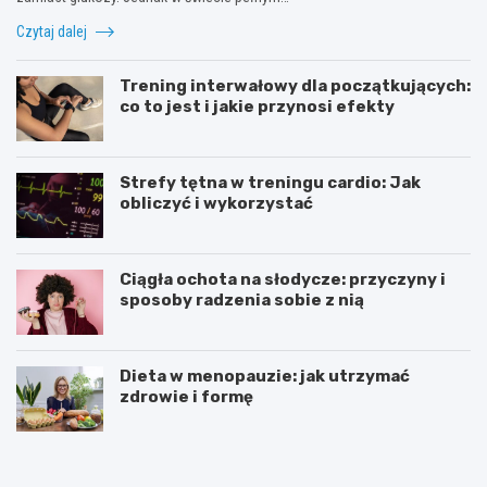
Czytaj dalej
Trening interwałowy dla początkujących:
co to jest i jakie przynosi efekty
Strefy tętna w treningu cardio: Jak
obliczyć i wykorzystać
Ciągła ochota na słodycze: przyczyny i
sposoby radzenia sobie z nią
Dieta w menopauzie: jak utrzymać
zdrowie i formę
J
Z
a
d
k
r