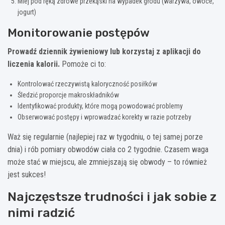
Miej pod ręką zdrowe przekąski na wypadek głodu (warzywa, owoce,
jogurt)
Monitorowanie postępów
Prowadź dziennik żywieniowy lub korzystaj z aplikacji do
liczenia kalorii.
Pomoże ci to:
Kontrolować rzeczywistą kaloryczność posiłków
Śledzić proporcje makroskładników
Identyfikować produkty, które mogą powodować problemy
Obserwować postępy i wprowadzać korekty w razie potrzeby
Waż się regularnie (najlepiej raz w tygodniu, o tej samej porze
dnia) i rób pomiary obwodów ciała co 2 tygodnie. Czasem waga
może stać w miejscu, ale zmniejszają się obwody – to również
jest sukces!
Najczęstsze trudności i jak sobie z
nimi radzić