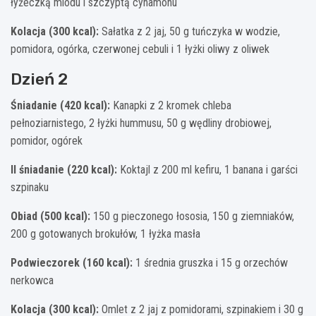
łyżeczką miodu i szczyptą cynamonu
Kolacja (300 kcal):
Sałatka z 2 jaj, 50 g tuńczyka w wodzie,
pomidora, ogórka, czerwonej cebuli i 1 łyżki oliwy z oliwek
Dzień 2
Śniadanie (420 kcal):
Kanapki z 2 kromek chleba
pełnoziarnistego, 2 łyżki hummusu, 50 g wędliny drobiowej,
pomidor, ogórek
II śniadanie (220 kcal):
Koktajl z 200 ml kefiru, 1 banana i garści
szpinaku
Obiad (500 kcal):
150 g pieczonego łososia, 150 g ziemniaków,
200 g gotowanych brokułów, 1 łyżka masła
Podwieczorek (160 kcal):
1 średnia gruszka i 15 g orzechów
nerkowca
Kolacja (300 kcal):
Omlet z 2 jaj z pomidorami, szpinakiem i 30 g