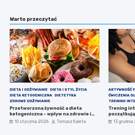
Warto przeczytać
DIETA I ODŻYWIANIE
DIETA I STYL ŻYCIA
AKTYWNOŚĆ 
DIETA KETOGENICZNA
DIETETYKA
ĆWICZENIA D
ZDROWE ODŻYWIANIE
TRENING INT
Przetworzona żywność a dieta
Trening in
ketogeniczna – wpływ na zdrowie i
początkując
efektywność
przynosi e
10 stycznia 2026
Tomasz Kaleta
13 grudnia