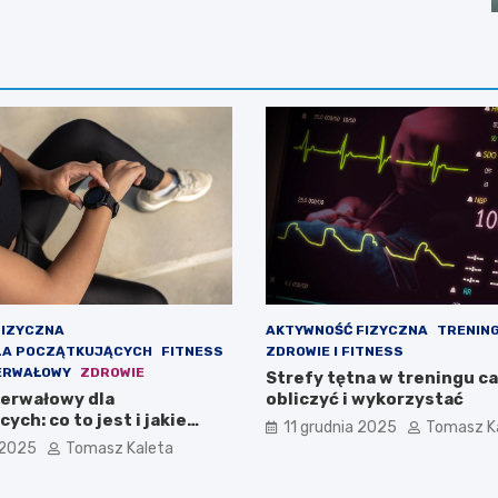
FIZYCZNA
AKTYWNOŚĆ FIZYCZNA
TRENING
LA POCZĄTKUJĄCYCH
FITNESS
ZDROWIE I FITNESS
ERWAŁOWY
ZDROWIE
Strefy tętna w treningu ca
terwałowy dla
obliczyć i wykorzystać
ych: co to jest i jakie
11 grudnia 2025
Tomasz K
fekty
 2025
Tomasz Kaleta