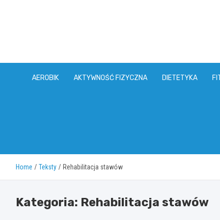
Skip
to
content
AEROBIK
AKTYWNOŚĆ FIZYCZNA
DIETETYKA
FI
Home
Teksty
Rehabilitacja stawów
Kategoria:
Rehabilitacja stawów