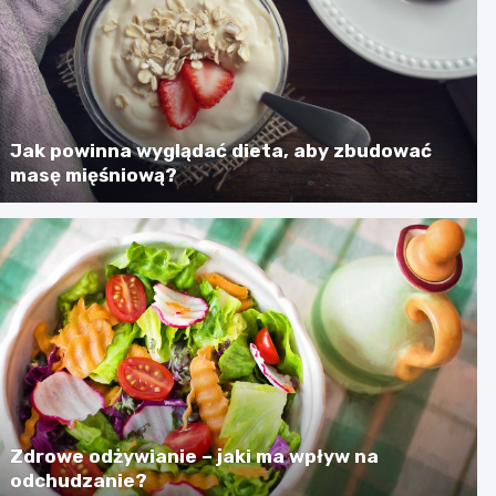
Jak powinna wyglądać dieta, aby zbudować
masę mięśniową?
Zdrowe odżywianie – jaki ma wpływ na
odchudzanie?