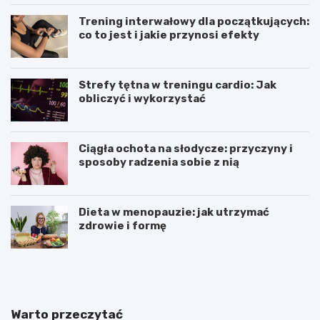
Trening interwałowy dla początkujących:
co to jest i jakie przynosi efekty
Strefy tętna w treningu cardio: Jak
obliczyć i wykorzystać
Ciągła ochota na słodycze: przyczyny i
sposoby radzenia sobie z nią
Dieta w menopauzie: jak utrzymać
zdrowie i formę
J
Z
a
d
k
r
p
o
o
w
Warto przeczytać
w
e