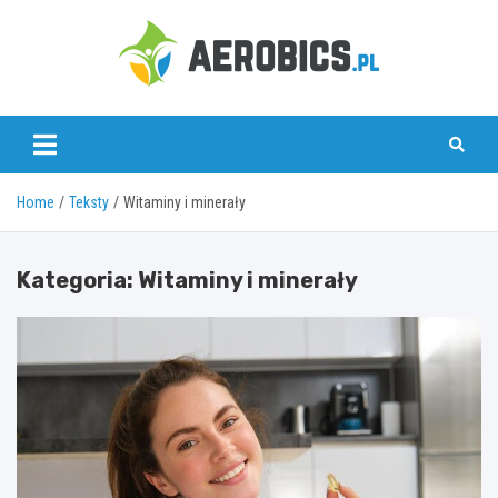
Skip
to
content
aerobics.pl
Home
Teksty
Witaminy i minerały
Kategoria:
Witaminy i minerały