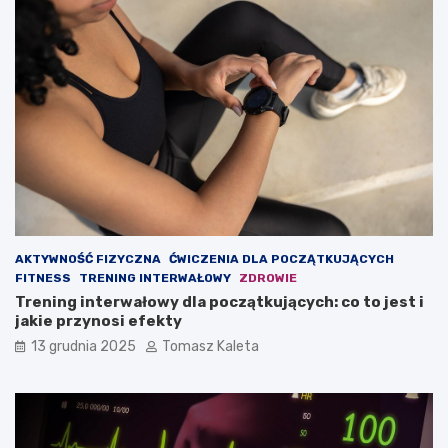
d
o
o
d
w
c
a
h
ć
u
m
d
a
z
s
a
ę
n
m
i
i
e
ę
?
ś
AKTYWNOŚĆ FIZYCZNA
ĆWICZENIA DLA POCZĄTKUJĄCYCH
n
FITNESS
TRENING INTERWAŁOWY
ZDROWIE
i
Trening interwałowy dla początkujących: co to jest i
o
jakie przynosi efekty
w
ą
13 grudnia 2025
Tomasz Kaleta
?