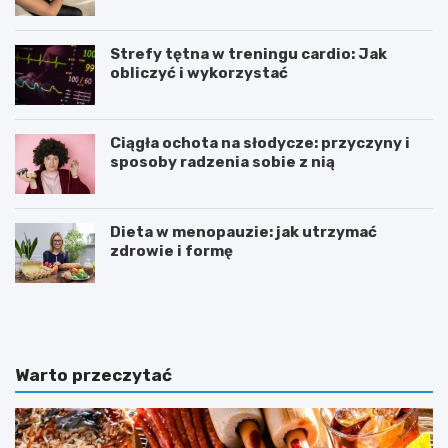
Strefy tętna w treningu cardio: Jak
obliczyć i wykorzystać
Ciągła ochota na słodycze: przyczyny i
sposoby radzenia sobie z nią
Dieta w menopauzie: jak utrzymać
zdrowie i formę
J
Z
a
d
k
r
p
o
o
w
Warto przeczytać
w
e
i
o
n
d
n
ż