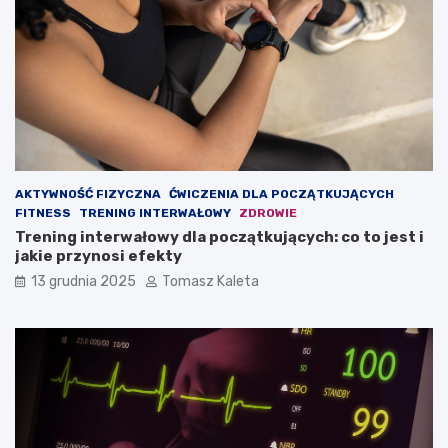
a
h
ć
u
m
d
a
z
s
a
ę
n
m
i
i
e
ę
?
ś
AKTYWNOŚĆ FIZYCZNA
ĆWICZENIA DLA POCZĄTKUJĄCYCH
n
FITNESS
TRENING INTERWAŁOWY
ZDROWIE
i
Trening interwałowy dla początkujących: co to jest i
o
jakie przynosi efekty
w
ą
13 grudnia 2025
Tomasz Kaleta
?