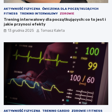
ę
?
ś
AKTYWNOŚĆ FIZYCZNA
ĆWICZENIA DLA POCZĄTKUJĄCYCH
n
FITNESS
TRENING INTERWAŁOWY
ZDROWIE
i
Trening interwałowy dla początkujących: co to jest i
o
jakie przynosi efekty
w
ą
13 grudnia 2025
Tomasz Kaleta
?
AKTYWNOŚĆ FIZYCZNA
TRENING CARDIO
ZDROWIE I FITNESS