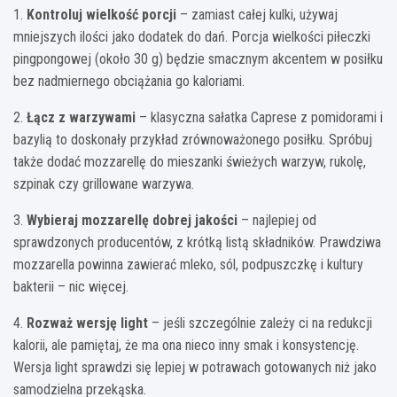
1.
Kontroluj wielkość porcji
– zamiast całej kulki, używaj
mniejszych ilości jako dodatek do dań. Porcja wielkości piłeczki
pingpongowej (około 30 g) będzie smacznym akcentem w posiłku
bez nadmiernego obciążania go kaloriami.
2.
Łącz z warzywami
– klasyczna sałatka Caprese z pomidorami i
bazylią to doskonały przykład zrównoważonego posiłku. Spróbuj
także dodać mozzarellę do mieszanki świeżych warzyw, rukolę,
szpinak czy grillowane warzywa.
3.
Wybieraj mozzarellę dobrej jakości
– najlepiej od
sprawdzonych producentów, z krótką listą składników. Prawdziwa
mozzarella powinna zawierać mleko, sól, podpuszczkę i kultury
bakterii – nic więcej.
4.
Rozważ wersję light
– jeśli szczególnie zależy ci na redukcji
kalorii, ale pamiętaj, że ma ona nieco inny smak i konsystencję.
Wersja light sprawdzi się lepiej w potrawach gotowanych niż jako
samodzielna przekąska.