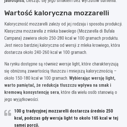
jadłospisu
, ciesząc się jego smakiem bez wyrzutów sumienia.
Wartość kaloryczna mozzarelli
Kaloryczność mozzarelli zależy od jej rodzaju i sposobu produkcji.
Klasyczna mozzarella z mleka bawolego (Mozzarella di Bufala
Campana) zawiera około 250-280 kcal w 100 gramach produktu.
Jest nieco bardziej kaloryczna od wersji z mleka krowiego, która
dostarcza około 240-260 kcal w 100 gramach.
Na rynku dostępne są również wersje light, które charakteryzują
się obniżoną zawartością tłuszczu i mniejszą kalorycznością –
około 150-180 kcal w 100 gramach.
Wybierając wersję light,
warto pamiętać, że redukcja tłuszczu wpływa na smak i
kremową konsystencję sera
, które dla wielu osób stanowią o
jego wyjątkowości.
100 g tradycyjnej mozzarelli dostarcza średnio 250
kcal, podczas gdy wersja light to około 165 kcal w tej
samej porcji.