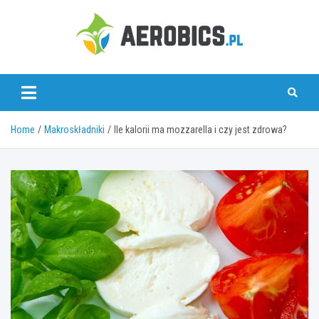
Skip
to
content
aerobics.pl
Home
Makroskładniki
Ile kalorii ma mozzarella i czy jest zdrowa?