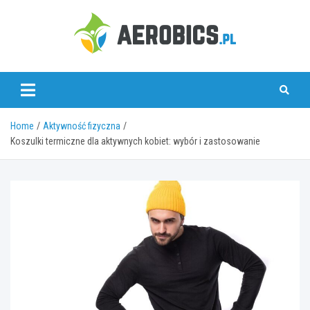
Skip
to
content
aerobics.pl
Home
Aktywność fizyczna
Koszulki termiczne dla aktywnych kobiet: wybór i zastosowanie