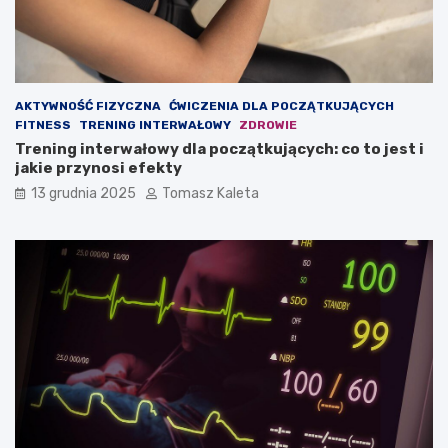
ę
n
m
i
i
e
ę
?
ś
AKTYWNOŚĆ FIZYCZNA
ĆWICZENIA DLA POCZĄTKUJĄCYCH
n
FITNESS
TRENING INTERWAŁOWY
ZDROWIE
i
Trening interwałowy dla początkujących: co to jest i
o
jakie przynosi efekty
w
ą
13 grudnia 2025
Tomasz Kaleta
?