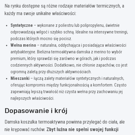
Na rynku dostępne są różne rodzaje materiałów termicznych, a
każdy ma swoje unikalne właściwości:
Syntetyczne
– wykonane z poliestru lub polipropylenu, świetnie
odprowadzają wilgoć i szybko schną. Idealne na intensywne treningi,
podczas których mocno się pocisz.
Wełna merino
– naturalna, oddychająca i posiadająca właściwości
antybakteryjne. Bielizna termoaktywna damska z merino to wybór
premium, który sprawdzi się zarówno w górach, jak i podczas
codziennych aktywności. Dodatkowo, nie chłonie zapachów, co jest
ogromną zaletą przy dłuższych aktywnościach.
Mieszanki
– łączą zalety materiałów syntetycznych i naturalnych,
oferując kompromis między funkcjonalnością a komfortem. Często
zapewniają lepszą trwałość niż czysta wełna przy zachowaniu jej
najlepszych właściwości.
Dopasowanie i krój
Damska koszulka termoaktywna powinna przylegać do ciała, ale
nie krępować ruchów.
Zbyt luźna nie spełni swojej funkcji