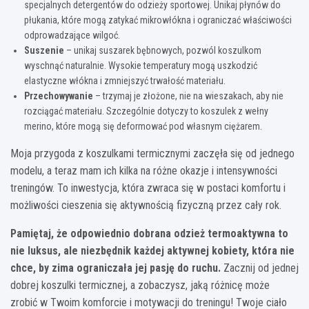
specjalnych detergentów do odzieży sportowej. Unikaj płynów do
płukania, które mogą zatykać mikrowłókna i ograniczać właściwości
odprowadzające wilgoć.
Suszenie
– unikaj suszarek bębnowych, pozwól koszulkom
wyschnąć naturalnie. Wysokie temperatury mogą uszkodzić
elastyczne włókna i zmniejszyć trwałość materiału.
Przechowywanie
– trzymaj je złożone, nie na wieszakach, aby nie
rozciągać materiału. Szczególnie dotyczy to koszulek z wełny
merino, które mogą się deformować pod własnym ciężarem.
Moja przygoda z koszulkami termicznymi zaczęła się od jednego
modelu, a teraz mam ich kilka na różne okazje i intensywności
treningów. To inwestycja, która zwraca się w postaci komfortu i
możliwości cieszenia się aktywnością fizyczną przez cały rok.
Pamiętaj, że odpowiednio dobrana odzież termoaktywna to
nie luksus, ale niezbędnik każdej aktywnej kobiety, która nie
chce, by zima ograniczała jej pasję do ruchu.
Zacznij od jednej
dobrej koszulki termicznej, a zobaczysz, jaką różnicę może
zrobić w Twoim komforcie i motywacji do treningu! Twoje ciało