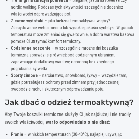
Treningi na świeżym powietrzu
– bieganie, jazda na rowerze czy
nordic walking. Podczas tych aktywności szczególnie docenisz
właściwości odprowadzające pot.
Zimowe wędrówki
– jaka bielizna termoaktywna w góry?
Zdecydowanie wełna merino lub wysokiej jakości syntetyki. W górach
temperatura może zmieniać się gwałtownie, a dobra warstwa bazowa
pomoże Ci utrzymać komfort termiczny.
Codzienne noszenie
– w szczególnie mroźne dni koszulka
termiczna sprawdzi się również pod codziennym ubraniem,
zapewniając dodatkową warstwę ochronną bez zbędnego
pogrubiania sylwetki.
Sporty zimowe
– narciarstwo, snowboard, łyżwy – wszędzie tam,
gdzie potrzebujesz ochrony przed zimnem przy jednoczesnej
swobodzie ruchu i skutecznym odprowadzaniu potu.
Jak dbać o odzież termoaktywną?
Aby Twoje koszulki termiczne służyły Ci jak najdłużej i nie traciły
swoich właściwości,
warto odpowiednio o nie dbać:
Pranie
– w niskich temperaturach (30-40°C), najlepiej używając