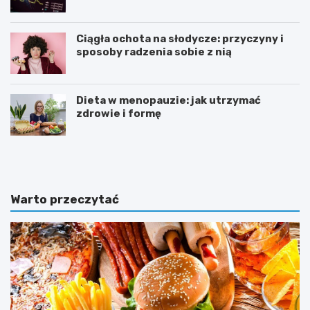
Ciągła ochota na słodycze: przyczyny i
sposoby radzenia sobie z nią
Dieta w menopauzie: jak utrzymać
zdrowie i formę
J
Z
a
d
k
r
p
o
o
w
Warto przeczytać
w
e
i
o
n
d
n
ż
a
y
w
w
y
i
g
a
l
n