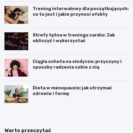
Trening interwałowy dla początkujących:
co to jest i jakie przynosi efekty
Strefy tętna w treningu cardio: Jak
obliczyć i wykorzystać
Ciągła ochota na słodycze: przyczyny i
sposoby radzenia sobie z nią
Dieta w menopauzie: jak utrzymać
zdrowie i formę
J
Z
a
d
k
r
p
o
o
w
Warto przeczytać
w
e