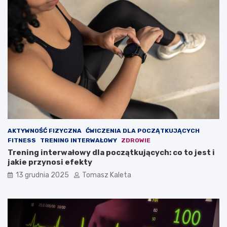
d
o
o
d
w
c
a
h
ć
u
m
d
a
z
s
a
ę
n
m
i
i
e
ę
?
ś
AKTYWNOŚĆ FIZYCZNA
ĆWICZENIA DLA POCZĄTKUJĄCYCH
n
FITNESS
TRENING INTERWAŁOWY
ZDROWIE
i
Trening interwałowy dla początkujących: co to jest i
o
jakie przynosi efekty
w
ą
13 grudnia 2025
Tomasz Kaleta
?