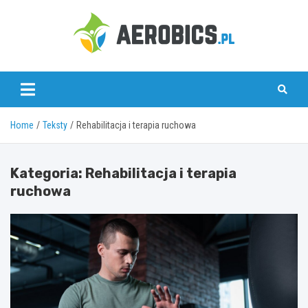
Skip
to
content
aerobics.pl
Home
Teksty
Rehabilitacja i terapia ruchowa
Kategoria:
Rehabilitacja i terapia
ruchowa