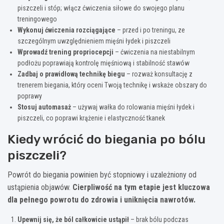
piszczeli i stóp; włącz ćwiczenia siłowe do swojego planu
treningowego
Wykonuj ćwiczenia rozciągające
– przed i po treningu, ze
szczególnym uwzględnieniem mięśni łydek i piszczeli
Wprowadź trening propriocepcji
– ćwiczenia na niestabilnym
podłożu poprawiają kontrolę mięśniową i stabilność stawów
Zadbaj o prawidłową technikę biegu
– rozważ konsultację z
trenerem biegania, który oceni Twoją technikę i wskaże obszary do
poprawy
Stosuj automasaż
– używaj wałka do rolowania mięśni łydek i
piszczeli, co poprawi krążenie i elastyczność tkanek
Kiedy wrócić do biegania po bólu
piszczeli?
Powrót do biegania powinien być stopniowy i uzależniony od
ustąpienia objawów.
Cierpliwość na tym etapie jest kluczowa
dla pełnego powrotu do zdrowia i uniknięcia nawrotów.
Upewnij się, że ból całkowicie ustąpił
– brak bólu podczas