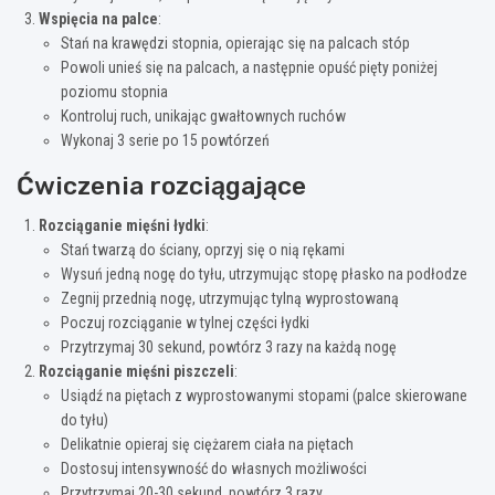
Wspięcia na palce
:
Stań na krawędzi stopnia, opierając się na palcach stóp
Powoli unieś się na palcach, a następnie opuść pięty poniżej
poziomu stopnia
Kontroluj ruch, unikając gwałtownych ruchów
Wykonaj 3 serie po 15 powtórzeń
Ćwiczenia rozciągające
Rozciąganie mięśni łydki
:
Stań twarzą do ściany, oprzyj się o nią rękami
Wysuń jedną nogę do tyłu, utrzymując stopę płasko na podłodze
Zegnij przednią nogę, utrzymując tylną wyprostowaną
Poczuj rozciąganie w tylnej części łydki
Przytrzymaj 30 sekund, powtórz 3 razy na każdą nogę
Rozciąganie mięśni piszczeli
:
Usiądź na piętach z wyprostowanymi stopami (palce skierowane
do tyłu)
Delikatnie opieraj się ciężarem ciała na piętach
Dostosuj intensywność do własnych możliwości
Przytrzymaj 20-30 sekund, powtórz 3 razy