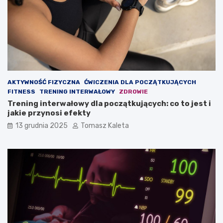
ć
u
m
d
a
z
s
a
ę
n
m
i
i
e
ę
?
ś
AKTYWNOŚĆ FIZYCZNA
ĆWICZENIA DLA POCZĄTKUJĄCYCH
n
FITNESS
TRENING INTERWAŁOWY
ZDROWIE
i
Trening interwałowy dla początkujących: co to jest i
o
jakie przynosi efekty
w
ą
13 grudnia 2025
Tomasz Kaleta
?