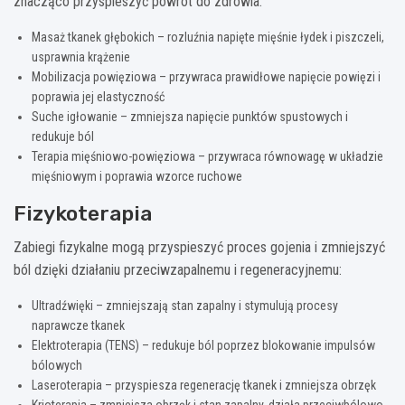
znacząco przyspieszyć powrót do zdrowia:
Masaż tkanek głębokich – rozluźnia napięte mięśnie łydek i piszczeli,
usprawnia krążenie
Mobilizacja powięziowa – przywraca prawidłowe napięcie powięzi i
poprawia jej elastyczność
Suche igłowanie – zmniejsza napięcie punktów spustowych i
redukuje ból
Terapia mięśniowo-powięziowa – przywraca równowagę w układzie
mięśniowym i poprawia wzorce ruchowe
Fizykoterapia
Zabiegi fizykalne mogą przyspieszyć proces gojenia i zmniejszyć
ból dzięki działaniu przeciwzapalnemu i regeneracyjnemu:
Ultradźwięki – zmniejszają stan zapalny i stymulują procesy
naprawcze tkanek
Elektroterapia (TENS) – redukuje ból poprzez blokowanie impulsów
bólowych
Laseroterapia – przyspiesza regenerację tkanek i zmniejsza obrzęk
Krioterapia – zmniejsza obrzęk i stan zapalny, działa przeciwbólowo