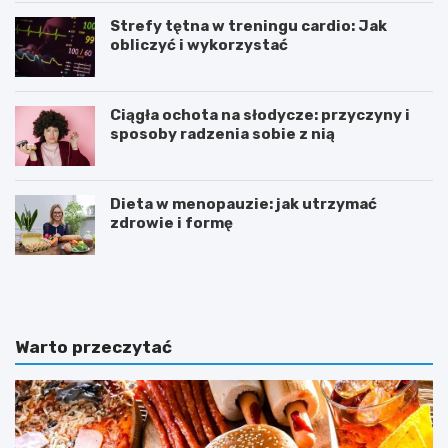
Strefy tętna w treningu cardio: Jak
obliczyć i wykorzystać
Ciągła ochota na słodycze: przyczyny i
sposoby radzenia sobie z nią
Dieta w menopauzie: jak utrzymać
zdrowie i formę
J
Z
a
d
k
r
p
o
o
w
Warto przeczytać
w
e
i
o
n
d
n
ż
a
y
w
w