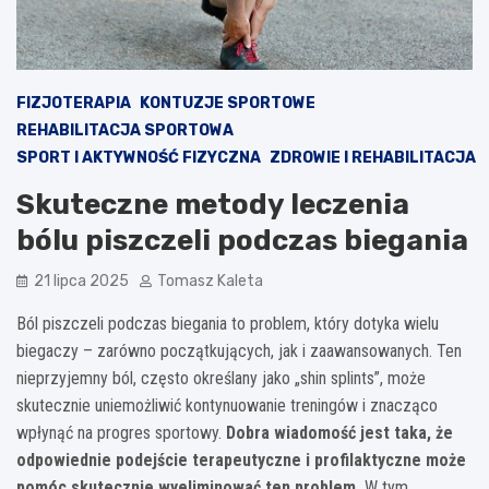
FIZJOTERAPIA
KONTUZJE SPORTOWE
REHABILITACJA SPORTOWA
SPORT I AKTYWNOŚĆ FIZYCZNA
ZDROWIE I REHABILITACJA
Skuteczne metody leczenia
bólu piszczeli podczas biegania
21 lipca 2025
Tomasz Kaleta
Ból piszczeli podczas biegania to problem, który dotyka wielu
biegaczy – zarówno początkujących, jak i zaawansowanych. Ten
nieprzyjemny ból, często określany jako „shin splints”, może
skutecznie uniemożliwić kontynuowanie treningów i znacząco
wpłynąć na progres sportowy.
Dobra wiadomość jest taka, że
odpowiednie podejście terapeutyczne i profilaktyczne może
pomóc skutecznie wyeliminować ten problem.
W tym