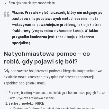
Zmniejszona elastyczność mięśni
Ważne:
Przewlekły ból piszczeli, który nie ustępuje po
zastosowaniu podstawowych metod leczenia, może
wskazywać na poważniejsze problemy, takie jak stres
frakturowy (zmęczeniowe złamanie kości). W takim
przypadku konieczna jest konsultacja z lekarzem
specjalistą.
Natychmiastowa pomoc – co
robić, gdy pojawi się ból?
Gdy odczuwasz ból piszczeli podczas biegania, natychmiastowe
działanie może znacząco przyspieszyć proces regeneracji i
zapobiec pogłębieniu urazu:
Przerwij trening
– kontynuowanie biegu z bólem może pogłębić uraz
i wydłużyć czas rekonwalescencji
Zastosuj protokół PRICE
:
Protection (ochrona) – unikaj obciążania bolesnego obszaru