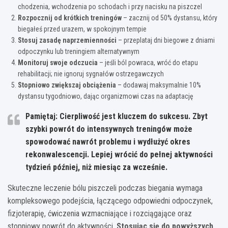
chodzenia, wchodzenia po schodach i przy nacisku na piszczel
Rozpocznij od krótkich treningów
– zacznij od 50% dystansu, który
biegałeś przed urazem, w spokojnym tempie
Stosuj zasadę naprzemienności
– przeplataj dni biegowe z dniami
odpoczynku lub treningiem alternatywnym
Monitoruj swoje odczucia
– jeśli ból powraca, wróć do etapu
rehabilitacji; nie ignoruj sygnałów ostrzegawczych
Stopniowo zwiększaj obciążenia
– dodawaj maksymalnie 10%
dystansu tygodniowo, dając organizmowi czas na adaptację
Pamiętaj:
Cierpliwość jest kluczem do sukcesu. Zbyt
szybki powrót do intensywnych treningów może
spowodować nawrót problemu i wydłużyć okres
rekonwalescencji. Lepiej wrócić do pełnej aktywności
tydzień później, niż miesiąc za wcześnie.
Skuteczne leczenie bólu piszczeli podczas biegania wymaga
kompleksowego podejścia, łączącego odpowiedni odpoczynek,
fizjoterapię, ćwiczenia wzmacniające i rozciągające oraz
stopniowy powrót do aktywności.
Stosując się do powyższych