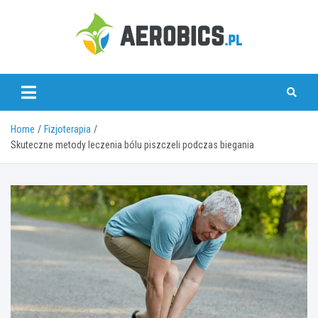
Skip
to
content
aerobics.pl
Home
Fizjoterapia
Skuteczne metody leczenia bólu piszczeli podczas biegania