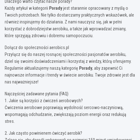
Dlaczego warto czytać nasze porady?
Każdy artykuł w kategorii
Porady
jest starannie opracowany z myślą o
Twoich potrzebach. Nie tylko dostarczamy praktycznych wskazówek, ale
również inspirujemy do działania. Z nami nauczysz się, jak w pełni
korzystać z dobrodziejstw aerobiku, a także jak wprowadzać zmiany,
które sprzyjają zdrowiu i dobremu samopoczuciu.
Dołącz do społeczności aerobics.pl
Przyłącz się do naszej rosnącej społeczności pasjonatów aerobiku,
dziel się swoimi doświadczeniami i korzystaj z wiedzy, którą oferujemy.
Regularnie aktualizujemy naszą kategorię
Porady
, aby zapewnić Ci
najnowsze informacje i trendy w świecie aerobiku. Twoje zdrowie jest dla
nas najważniejsze!
Najczęściej zadawane pytania (FAQ)
1. Jakie są korzyści z ćwiczeń aerobowych?
Ćwiczenia aerobowe poprawiają wydolność sercowo-naczyniową,
wspomagają odchudzanie, zwiększają poziom energii oraz redukują
stres.
2. Jak często powinienem ćwiczyć aerobik?
Zaleca się, aby dorośli wykonywali co najmniej 150 minut umiarkowanej