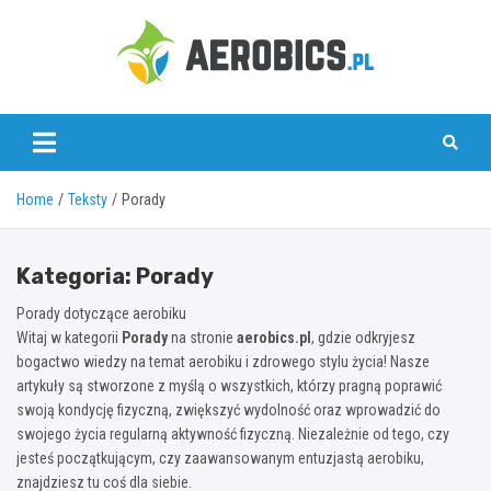
Skip
to
content
aerobics.pl
Home
Teksty
Porady
Kategoria:
Porady
Porady dotyczące aerobiku
Witaj w kategorii
Porady
na stronie
aerobics.pl
, gdzie odkryjesz
bogactwo wiedzy na temat aerobiku i zdrowego stylu życia! Nasze
artykuły są stworzone z myślą o wszystkich, którzy pragną poprawić
swoją kondycję fizyczną, zwiększyć wydolność oraz wprowadzić do
swojego życia regularną aktywność fizyczną. Niezależnie od tego, czy
jesteś początkującym, czy zaawansowanym entuzjastą aerobiku,
znajdziesz tu coś dla siebie.