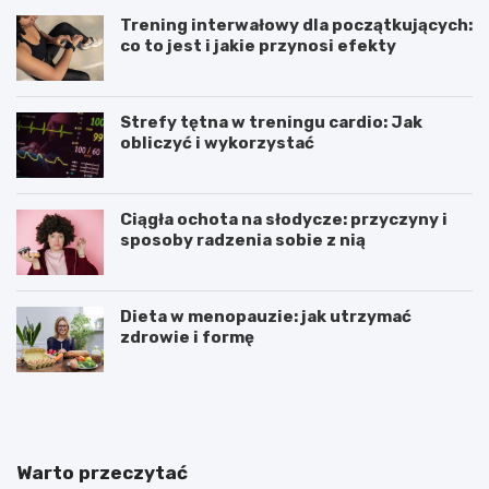
Trening interwałowy dla początkujących:
co to jest i jakie przynosi efekty
Strefy tętna w treningu cardio: Jak
obliczyć i wykorzystać
Ciągła ochota na słodycze: przyczyny i
sposoby radzenia sobie z nią
Dieta w menopauzie: jak utrzymać
zdrowie i formę
J
Z
a
d
k
r
p
o
o
w
Warto przeczytać
w
e