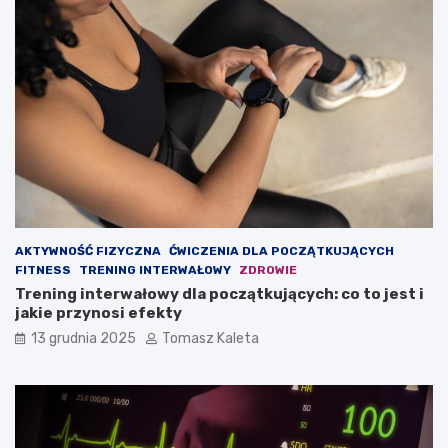
d
o
o
d
w
c
a
h
ć
u
m
d
a
z
s
a
ę
n
m
i
i
e
ę
?
ś
AKTYWNOŚĆ FIZYCZNA
ĆWICZENIA DLA POCZĄTKUJĄCYCH
n
FITNESS
TRENING INTERWAŁOWY
ZDROWIE
i
Trening interwałowy dla początkujących: co to jest i
o
jakie przynosi efekty
w
ą
13 grudnia 2025
Tomasz Kaleta
?